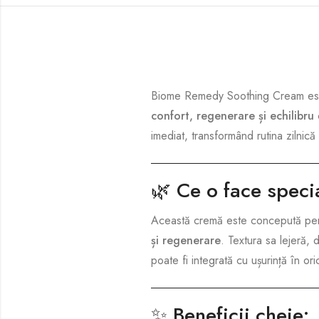
Biome Remedy Soothing Cream
es
confort, regenerare și echilibru
c
imediat, transformând rutina zilnică
🌿
Ce o face speci
Această cremă este concepută pe
și regenerare
. Textura sa lejeră,
poate fi integrată cu ușurință în ori
✨
Beneficii cheie: