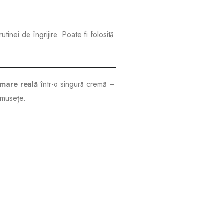
utinei de îngrijire. Poate fi folosită
lmare reală
într-o singură cremă –
rumusețe.