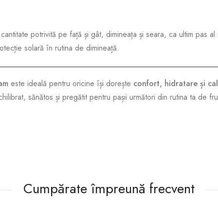
antitate potrivită pe față și gât, dimineața și seara, ca ultim pas al r
tecție solară în rutina de dimineață.
am
este ideală pentru oricine își dorește
confort, hidratare și ca
ilibrat, sănătos și pregătit pentru pașii următori din rutina ta de f
Cumpărate împreună frecvent