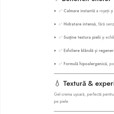
✅
Calmare instantă
a roșeții și
✅
Hidratare intensă
, fără senz
✅
Susține textura pielii
și echil
✅
Exfoliere blândă și regener
✅
Formulă hipoalergenică
, po
💧
Textură & exper
Gel-crema ușoară, perfectă pentru 
pe piele.