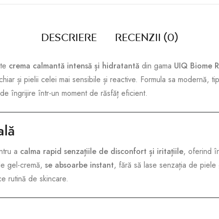
Descriere
Recenzii (0)
te
crema calmantă intensă și hidratantă
din gama
UIQ Biome 
hiar și pielii celei mai sensibile și reactive. Formula sa modernă, ti
 de îngrijire într-un moment de răsfăț eficient.
ală
ntru a
calma rapid senzațiile de disconfort și iritațiile
, oferind î
 de gel-cremă,
se absoarbe instant
, fără să lase senzația de piele
ce rutină de skincare.