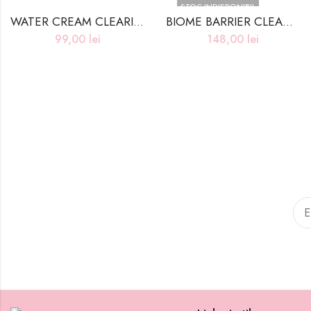
STOC INDISPONIBIL
WATER CREAM CLEARING TEATREE – 50g
BIOME BARRIER CLEANSING FOAM – 120ml
99,00
lei
148,00
lei