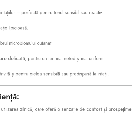
 iritațiilor – perfectă pentru tenul sensibil sau reactiv.
ație lipicioasă.
ibrul microbiomului cutanat.
are delicată
, pentru un ten mai neted și mai uniform.
trivită și pentru pielea sensibilă sau predispusă la iritații.
iență:
utilizarea zilnică, care oferă o senzație de
confort și prospețime