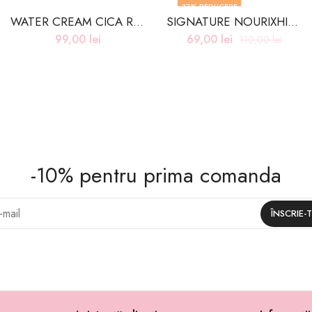
37
% REDUCERE
WATER CREAM CICA RELEF – 50g
SIGNATURE NOURIXHING CREAM #GLUTATHIONE – 50ML
99,00
lei
69,00
lei
110,00
lei
-10% pentru prima comanda