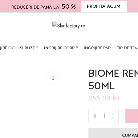
50 %
PROFITA ACUM
Reduceri de pana la
JIRE OCHI ȘI BUZE
ÎNGRIJIRE CORP
ÎNGRIJIRE PĂR
TIP DE TEN
BIOME RE
50ml
255,00
lei
CUMPĂ