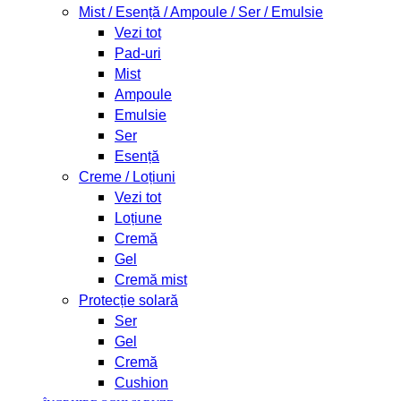
Mist / Esență / Ampoule / Ser / Emulsie
Vezi tot
Pad-uri
Mist
Ampoule
Emulsie
Ser
Esență
Creme / Loțiuni
Vezi tot
Loțiune
Cremă
Gel
Cremă mist
Protecție solară
Ser
Gel
Cremă
Cushion