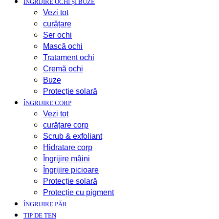
ÎNGRIJIRE OCHI ȘI BUZE
Vezi tot
curățare
Ser ochi
Mască ochi
Tratament ochi
Cremă ochi
Buze
Protecție solară
ÎNGRIJIRE CORP
Vezi tot
curățare corp
Scrub & exfoliant
Hidratare corp
Îngrijire mâini
Îngrijire picioare
Protecție solară
Protecție cu pigment
ÎNGRIJIRE PĂR
TIP DE TEN