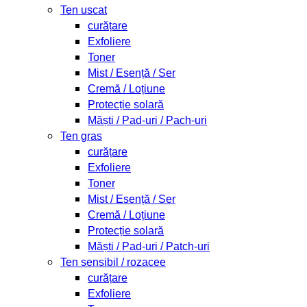
Ten uscat
curățare
Exfoliere
Toner
Mist / Esență / Ser
Cremă / Loțiune
Protecție solară
Măști / Pad-uri / Pach-uri
Ten gras
curățare
Exfoliere
Toner
Mist / Esență / Ser
Cremă / Loțiune
Protecție solară
Măști / Pad-uri / Patch-uri
Ten sensibil / rozacee
curățare
Exfoliere