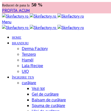
50 %
Reduceri de pana la
PROFITA ACUM
Menu
HOME
BRANDURI
Derma Factory
Tenzero
Hamél
Lala Recipe
UIQ
ÎNGRIJIRE TEN
curățare
Vezi tot
Gel de curățare
Balsam de curățare
Spuma de curățare