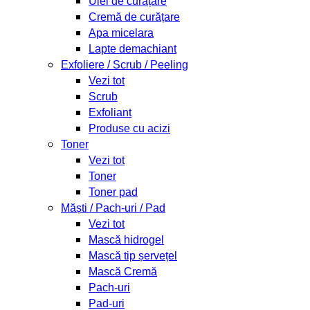
Ulei de curățare
Cremă de curățare
Apa micelara
Lapte demachiant
Exfoliere / Scrub / Peeling
Vezi tot
Scrub
Exfoliant
Produse cu acizi
Toner
Vezi tot
Toner
Toner pad
Măști / Pach-uri / Pad
Vezi tot
Mască hidrogel
Mască tip șervețel
Mască Cremă
Pach-uri
Pad-uri