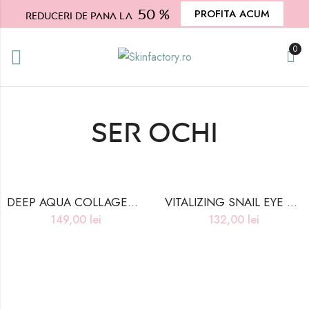
50 %
PROFITA ACUM
Reduceri de pana la
0
Ser ochi
DEEP AQUA COLLAGEN EYE SERUM 2X – 30ml
VITALIZING SNAIL EYE SERUM 2x – 30ml
149,00
lei
132,00
lei