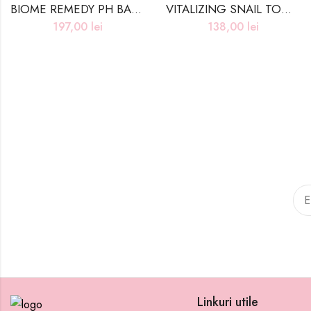
BIOME REMEDY PH BALANCING TONER – 300ml
VITALIZING SNAIL TONER 2X – 200ml
197,00
lei
138,00
lei
Linkuri utile