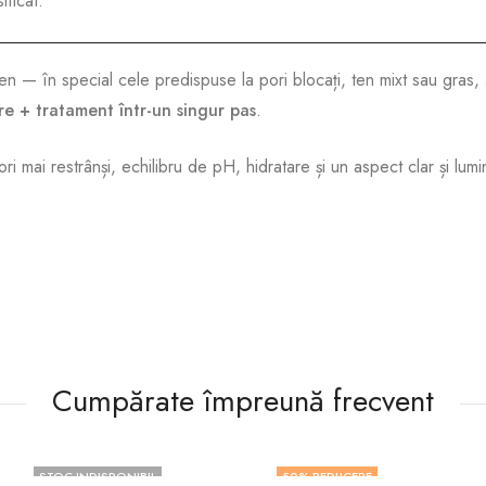
ificat.
ten — în special cele predispuse la pori blocați, ten mixt sau gras
re + tratament într-un singur pas
.
i mai restrânși, echilibru de pH, hidratare și un aspect clar și lum
Cumpărate împreună frecvent
STOC INDISPONIBIL
50
% REDUCERE