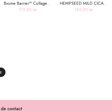
Biome Barrier™ Collagen Firming Cleansing Balm
HEMPSEED MILD CICA 3 IN 1 CLEANSER – 200ml
112,00
lei
165,00
lei
i de contact