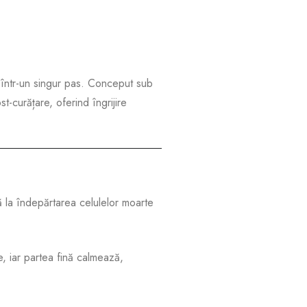
at într-un singur pas. Conceput sub
t-curățare, oferind îngrijire
la îndepărtarea celulelor moarte
e, iar partea fină calmează,