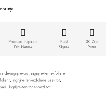
 dorințe
Produse Inspirate
Plată
30 Zile
Din Natură
Sigură
Retur
nia-de-ingrijire-uiq
,
ingrijire-ten-exfoliere
,
foliant
,
ingrijire-ten-exfoliere-vezi-tot
,
-pad
,
ingrijire-ten-toner-vezi tot