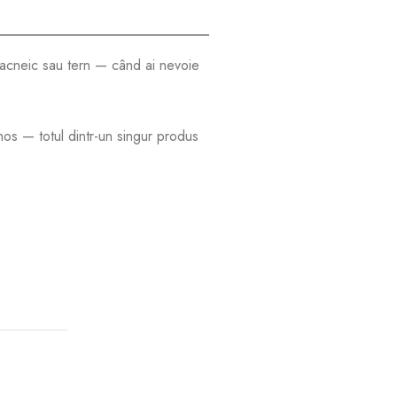
, acneic sau tern — când ai nevoie
inos — totul dintr-un singur produs