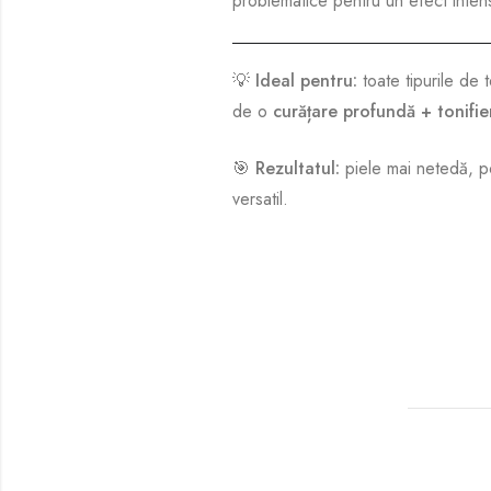
problematice pentru un efect intens
💡
Ideal pentru:
toate tipurile de 
de o
curățare profundă + tonifie
🎯
Rezultatul:
piele mai netedă, por
versatil.