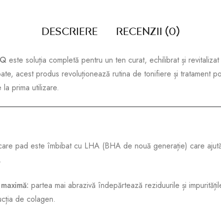
Descriere
Recenzii (0)
IQ
este soluția completă pentru un ten curat, echilibrat și revitaliz
te, acest produs revoluționează rutina de tonifiere și tratament pos
 la prima utilizare.
care pad este îmbibat cu LHA (BHA de nouă generație) care ajută 
.
ă maximă:
partea mai abrazivă îndepărtează reziduurile și impuritățil
ucția de colagen.