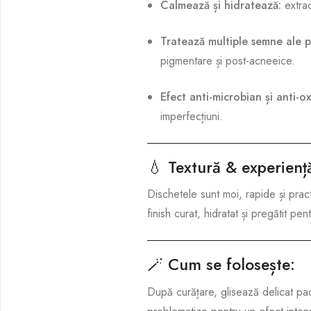
Calmează și hidratează:
extrac
Tratează multiple semne ale pi
pigmentare și post-acneeice.
Efect anti-microbian și anti-o
imperfecțiuni.
💧
Textură & experienț
Dischetele sunt moi, rapide și pract
finish curat, hidratat și pregătit pent
🪄
Cum se folosește:
După curățare, glisează delicat pad