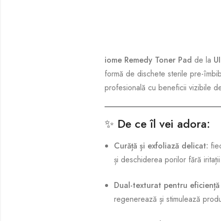
iome Remedy Toner Pad
de la
U
formă de dischete sterile pre-îmbiba
profesională cu beneficii vizibile de
✨
De ce îl vei adora:
Curăță și exfoliază delicat:
fie
și deschiderea porilor fără iritații
Dual-texturat pentru eficienț
regenerează și stimulează prod