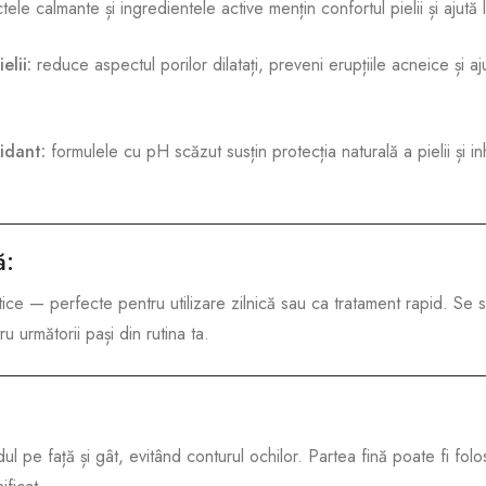
tele calmante și ingredientele active mențin confortul pielii și ajută
elii:
reduce aspectul porilor dilatați, preveni erupțiile acneice și a
xidant:
formulele cu pH scăzut susțin protecția naturală a pielii și i
ă:
ice — perfecte pentru utilizare zilnică sau ca tratament rapid. Se s
ru următorii pași din rutina ta.
ul pe față și gât, evitând conturul ochilor. Partea fină poate fi fo