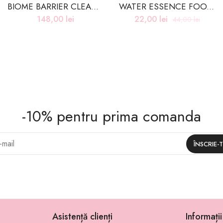
BIOME BARRIER CLEANSING FOAM – 120ml
WATER ESSENCE FOOT PEELING MASK – 40ml
148,00
lei
22,00
lei
44,00
lei
-10% pentru prima comanda
Asistență clienți
Informați