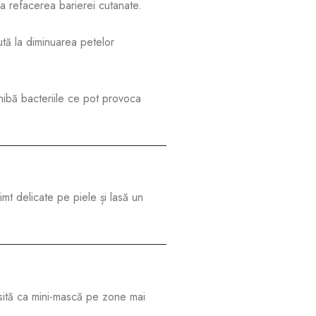
 la refacerea barierei cutanate.
jută la diminuarea petelor
nhibă bacteriile ce pot provoca
imt delicate pe piele și lasă un
losită ca mini-mască pe zone mai