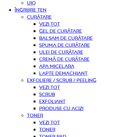
UIQ
Îngrijire ten
curățare
Vezi tot
Gel de curățare
Balsam de curățare
Spuma de curățare
Ulei de curățare
Cremă de curățare
Apa micelara
Lapte demachiant
Exfoliere / Scrub / Peeling
Vezi tot
Scrub
Exfoliant
Produse cu acizi
Toner
Vezi tot
Toner
Toner pad