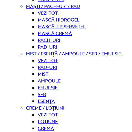
Măști / Pach-uri / Pad
Vezi tot
Mască hidrogel
Mască tip șervețel
Mască Cremă
Pach-uri
Pad-uri
Mist / Esență / Ampoule / Ser / Emulsie
Vezi tot
Pad-uri
Mist
Ampoule
Emulsie
Ser
Esență
Creme / Loțiuni
Vezi tot
Loțiune
Cremă