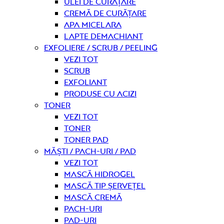
Ulei de curățare
Cremă de curățare
Apa micelara
Lapte demachiant
Exfoliere / Scrub / Peeling
Vezi tot
Scrub
Exfoliant
Produse cu acizi
Toner
Vezi tot
Toner
Toner pad
Măști / Pach-uri / Pad
Vezi tot
Mască hidrogel
Mască tip șervețel
Mască Cremă
Pach-uri
Pad-uri