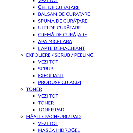
Vezi tot
Gel de curățare
Balsam de curățare
Spuma de curățare
Ulei de curățare
Cremă de curățare
Apa micelara
Lapte demachiant
Exfoliere / Scrub / Peeling
Vezi tot
Scrub
Exfoliant
Produse cu acizi
Toner
Vezi tot
Toner
Toner pad
Măști / Pach-uri / Pad
Vezi tot
Mască hidrogel