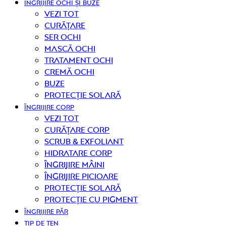
ÎNGRIJIRE OCHI ȘI BUZE
Vezi tot
curățare
Ser ochi
Mască ochi
Tratament ochi
Cremă ochi
Buze
Protecție solară
ÎNGRIJIRE CORP
Vezi tot
curățare corp
Scrub & exfoliant
Hidratare corp
Îngrijire mâini
Îngrijire picioare
Protecție solară
Protecție cu pigment
ÎNGRIJIRE PĂR
TIP DE TEN