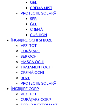
Gel
Cremă mist
Protecție solară
Ser
Gel
Cremă
Cushion
Îngrijire OCHI ȘI BUZE
Vezi tot
curățare
Ser ochi
Mască ochi
Tratament ochi
Cremă ochi
Buze
Protecție solară
Îngrijire CORP
Vezi tot
curățare corp
Scrub & exfoliant