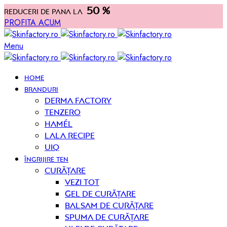
50 %
Reduceri de pana la
PROFITA ACUM
Menu
HOME
BRANDURI
Derma Factory
Tenzero
Hamél
Lala Recipe
UIQ
ÎNGRIJIRE TEN
curățare
Vezi tot
Gel de curățare
Balsam de curățare
Spuma de curățare