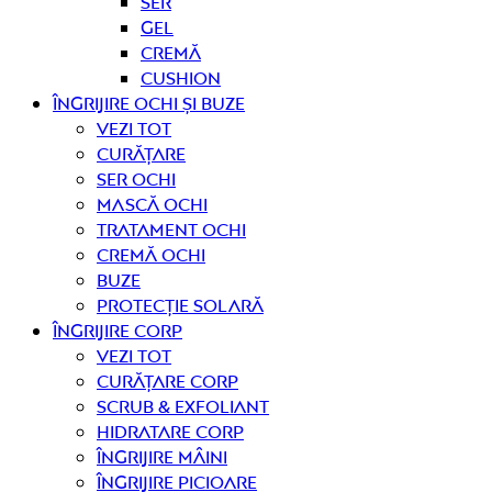
Ser
Gel
Cremă
Cushion
Îngrijire OCHI ȘI BUZE
Vezi tot
curățare
Ser ochi
Mască ochi
Tratament ochi
Cremă ochi
Buze
Protecție solară
Îngrijire CORP
Vezi tot
curățare corp
Scrub & exfoliant
Hidratare corp
Îngrijire mâini
Îngrijire picioare