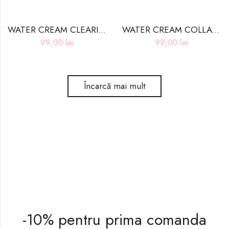
WATER CREAM CLEARING TEATREE – 50g
WATER CREAM COLLAGEN MOISTURE – 50g
99,00
lei
99,00
lei
Încarcă mai mult
-10% pentru prima comanda