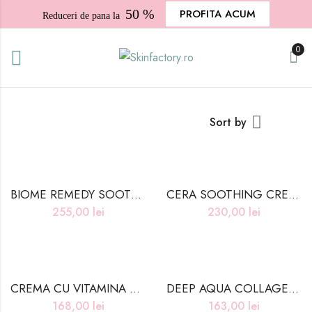
50 %
PROFITA ACUM
Reduceri de pana la
0
Sort by
BIOME REMEDY SOOTHING CREAM – 50ml
CERA SOOTHING CREAM – 80ml
255,00
lei
230,00
lei
CREMA CU VITAMINA C & YUZU – 50ml
DEEP AQUA COLLAGEN CREAM 2X – 100g
168,00
lei
163,00
lei