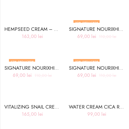
37
% REDUCERE
HEMPSEED CREAM – 50ml
SIGNATURE NOURIXHING CREAM #GLUTATHIONE – 50ML
163,00
lei
69,00
lei
110,00
lei
37
% REDUCERE
37
% REDUCERE
SIGNATURE NOURIXHING CREAM #DEXPANTHENOL- 50ml
SIGNATURE NOURIXHING CREAM #MICROBIOME – 50ml
STOC INDISPONIBIL
69,00
lei
69,00
lei
110,00
lei
110,00
lei
VITALIZING SNAIL CREAM 2X – 100g
WATER CREAM CICA RELEF – 50g
165,00
lei
99,00
lei