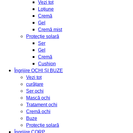
Vezi tot
Loțiune
Cremă
Gel
Cremă mist
Protecție solară
Ser
Gel
Cremă
Cushion
Îngrijire OCHI ȘI BUZE
Vezi tot
curățare
Ser ochi
Mască ochi
Tratament ochi
Cremă ochi
Buze
Protecție solară
Îngrijire CORP