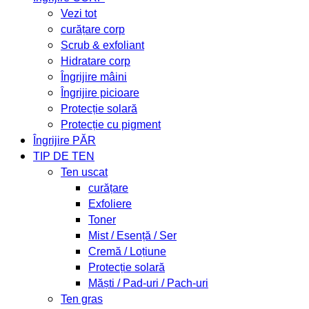
Vezi tot
curățare corp
Scrub & exfoliant
Hidratare corp
Îngrijire mâini
Îngrijire picioare
Protecție solară
Protecție cu pigment
Îngrijire PĂR
TIP DE TEN
Ten uscat
curățare
Exfoliere
Toner
Mist / Esență / Ser
Cremă / Loțiune
Protecție solară
Măști / Pad-uri / Pach-uri
Ten gras