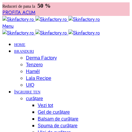
50 %
Reduceri de pana la
PROFITA ACUM
Menu
HOME
BRANDURI
Derma Factory
Tenzero
Hamél
Lala Recipe
UIQ
ÎNGRIJIRE TEN
curățare
Vezi tot
Gel de curățare
Balsam de curățare
Spuma de curățare