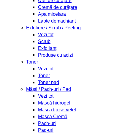
Ulei de curățare
Cremă de curățare
Apa micelara
Lapte demachiant
Exfoliere / Scrub / Peeling
Vezi tot
Scrub
Exfoliant
Produse cu acizi
Toner
Vezi tot
Toner
Toner pad
Măști / Pach-uri / Pad
Vezi tot
Mască hidrogel
Mască tip șervețel
Mască Cremă
Pach-uri
Pad-uri