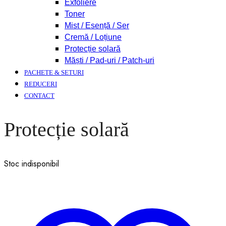
Exfoliere
Toner
Mist / Esență / Ser
Cremă / Loțiune
Protecție solară
Măști / Pad-uri / Patch-uri
PACHETE & SETURI
REDUCERI
CONTACT
Protecție solară
Stoc indisponibil