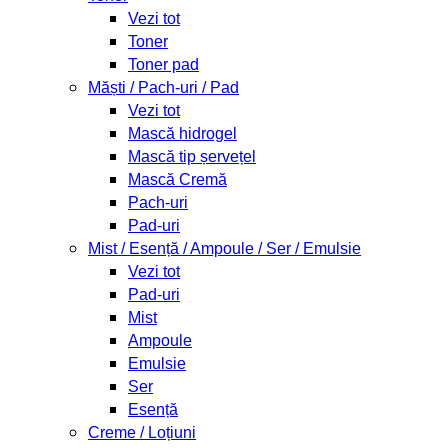
Vezi tot
Toner
Toner pad
Măști / Pach-uri / Pad
Vezi tot
Mască hidrogel
Mască tip șervețel
Mască Cremă
Pach-uri
Pad-uri
Mist / Esență / Ampoule / Ser / Emulsie
Vezi tot
Pad-uri
Mist
Ampoule
Emulsie
Ser
Esență
Creme / Loțiuni