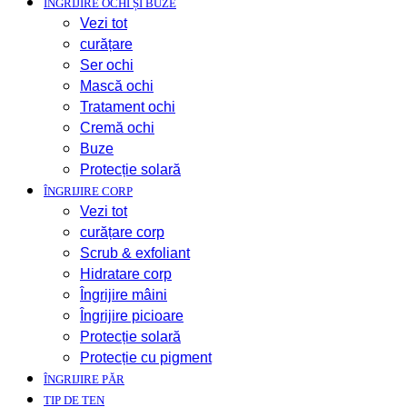
ÎNGRIJIRE OCHI ȘI BUZE
Vezi tot
curățare
Ser ochi
Mască ochi
Tratament ochi
Cremă ochi
Buze
Protecție solară
ÎNGRIJIRE CORP
Vezi tot
curățare corp
Scrub & exfoliant
Hidratare corp
Îngrijire mâini
Îngrijire picioare
Protecție solară
Protecție cu pigment
ÎNGRIJIRE PĂR
TIP DE TEN