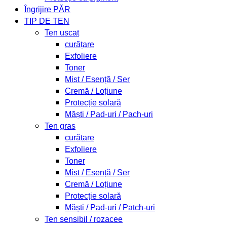
Îngrijire PĂR
TIP DE TEN
Ten uscat
curățare
Exfoliere
Toner
Mist / Esență / Ser
Cremă / Loțiune
Protecție solară
Măști / Pad-uri / Pach-uri
Ten gras
curățare
Exfoliere
Toner
Mist / Esență / Ser
Cremă / Loțiune
Protecție solară
Măști / Pad-uri / Patch-uri
Ten sensibil / rozacee