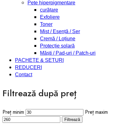
Pete hiperpigmentare
curățare
Exfoliere
Toner
Mist / Esență / Ser
Cremă / Loțiune
Protecție solară
Măști / Pad-uri / Patch-uri
PACHETE & SETURI
REDUCERI
Contact
Filtrează după preț
Preț minim
Preț maxim
Filtrează