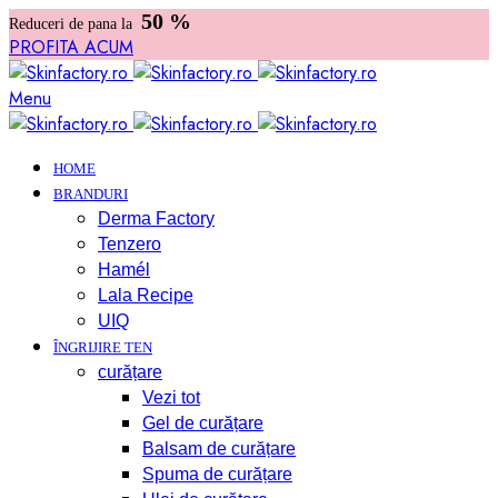
50 %
Reduceri de pana la
PROFITA ACUM
Menu
HOME
BRANDURI
Derma Factory
Tenzero
Hamél
Lala Recipe
UIQ
ÎNGRIJIRE TEN
curățare
Vezi tot
Gel de curățare
Balsam de curățare
Spuma de curățare