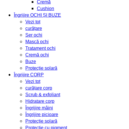
Cremă
Cushion
Îngrijire OCHI ȘI BUZE
Vezi tot
curățare
Ser ochi
Mască ochi
Tratament ochi
Cremă ochi
Buze
Protecție solară
Îngrijire CORP
Vezi tot
curățare corp
Scrub & exfoliant
Hidratare corp
Îngrijire mâini
Îngrijire picioare
Protecție solară
Protecție cu pigment