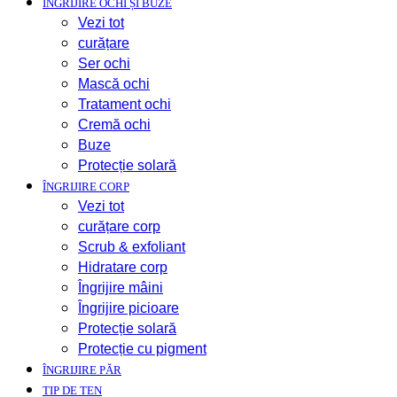
ÎNGRIJIRE OCHI ȘI BUZE
Vezi tot
curățare
Ser ochi
Mască ochi
Tratament ochi
Cremă ochi
Buze
Protecție solară
ÎNGRIJIRE CORP
Vezi tot
curățare corp
Scrub & exfoliant
Hidratare corp
Îngrijire mâini
Îngrijire picioare
Protecție solară
Protecție cu pigment
ÎNGRIJIRE PĂR
TIP DE TEN