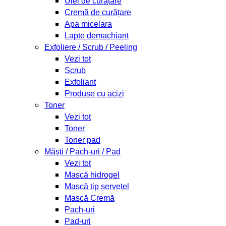
Ulei de curățare
Cremă de curățare
Apa micelara
Lapte demachiant
Exfoliere / Scrub / Peeling
Vezi tot
Scrub
Exfoliant
Produse cu acizi
Toner
Vezi tot
Toner
Toner pad
Măști / Pach-uri / Pad
Vezi tot
Mască hidrogel
Mască tip șervețel
Mască Cremă
Pach-uri
Pad-uri