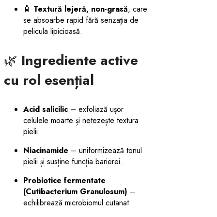
🧴
Textură lejeră, non-grasă
, care
se absoarbe rapid fără senzația de
pelicula lipicioasă.
🌿
Ingrediente active
cu rol esențial
Acid salicilic
– exfoliază ușor
celulele moarte și netezește textura
pielii.
Niacinamide
– uniformizează tonul
pielii și susține funcția barierei.
Probiotice fermentate
(Cutibacterium Granulosum)
–
echilibrează microbiomul cutanat.