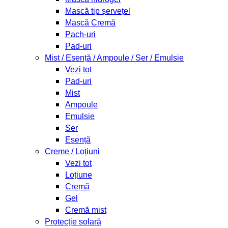
Mască tip șervețel
Mască Cremă
Pach-uri
Pad-uri
Mist / Esență / Ampoule / Ser / Emulsie
Vezi tot
Pad-uri
Mist
Ampoule
Emulsie
Ser
Esență
Creme / Loțiuni
Vezi tot
Loțiune
Cremă
Gel
Cremă mist
Protecție solară