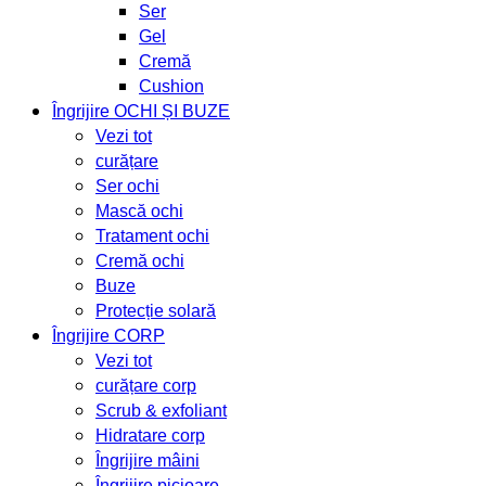
Ser
Gel
Cremă
Cushion
Îngrijire OCHI ȘI BUZE
Vezi tot
curățare
Ser ochi
Mască ochi
Tratament ochi
Cremă ochi
Buze
Protecție solară
Îngrijire CORP
Vezi tot
curățare corp
Scrub & exfoliant
Hidratare corp
Îngrijire mâini
Îngrijire picioare