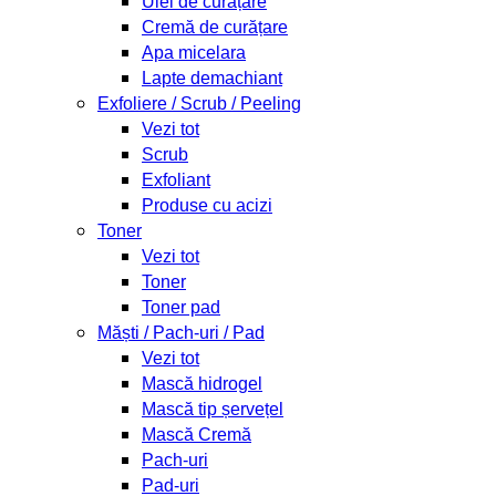
Ulei de curățare
Cremă de curățare
Apa micelara
Lapte demachiant
Exfoliere / Scrub / Peeling
Vezi tot
Scrub
Exfoliant
Produse cu acizi
Toner
Vezi tot
Toner
Toner pad
Măști / Pach-uri / Pad
Vezi tot
Mască hidrogel
Mască tip șervețel
Mască Cremă
Pach-uri
Pad-uri