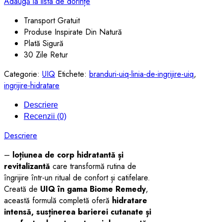
Adaugă la lista de dorințe
Transport Gratuit
Produse Inspirate Din Natură
Plată Sigură
30 Zile Retur
Categorie:
UIQ
Etichete:
branduri-uiq-linia-de-ingrijire-uiq
,
ingrijire-hidratare
Descriere
Recenzii (0)
Descriere
–
loțiunea de corp hidratantă și
revitalizantă
care transformă rutina de
îngrijire într-un ritual de confort și catifelare.
Creată de
UIQ în gama Biome Remedy
,
această formulă completă oferă
hidratare
intensă, susținerea barierei cutanate și