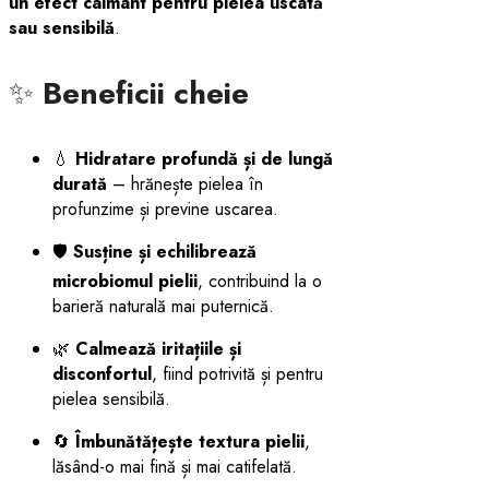
un efect calmant pentru pielea uscată
sau sensibilă
.
✨
Beneficii cheie
💧
Hidratare profundă și de lungă
durată
– hrănește pielea în
profunzime și previne uscarea.
🛡️
Susține și echilibrează
microbiomul pielii
, contribuind la o
barieră naturală mai puternică.
🌿
Calmează iritațiile și
disconfortul
, fiind potrivită și pentru
pielea sensibilă.
🔄
Îmbunătățește textura pielii
,
lăsând-o mai fină și mai catifelată.