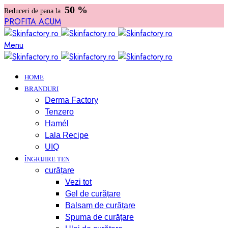
50 %
Reduceri de pana la
PROFITA ACUM
Menu
HOME
BRANDURI
Derma Factory
Tenzero
Hamél
Lala Recipe
UIQ
ÎNGRIJIRE TEN
curățare
Vezi tot
Gel de curățare
Balsam de curățare
Spuma de curățare