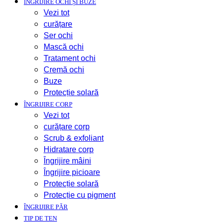
ÎNGRIJIRE OCHI ȘI BUZE
Vezi tot
curățare
Ser ochi
Mască ochi
Tratament ochi
Cremă ochi
Buze
Protecție solară
ÎNGRIJIRE CORP
Vezi tot
curățare corp
Scrub & exfoliant
Hidratare corp
Îngrijire mâini
Îngrijire picioare
Protecție solară
Protecție cu pigment
ÎNGRIJIRE PĂR
TIP DE TEN