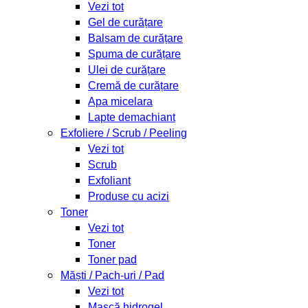
Vezi tot
Gel de curățare
Balsam de curățare
Spuma de curățare
Ulei de curățare
Cremă de curățare
Apa micelara
Lapte demachiant
Exfoliere / Scrub / Peeling
Vezi tot
Scrub
Exfoliant
Produse cu acizi
Toner
Vezi tot
Toner
Toner pad
Măști / Pach-uri / Pad
Vezi tot
Mască hidrogel