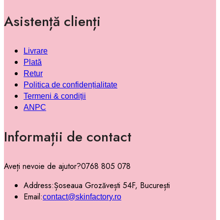
Asistență clienți
Livrare
Plată
Retur
Politica de confidențialitate
Termeni & condiții
ANPC
Informații de contact
Aveți nevoie de ajutor?
0768 805 078
Address:
Șoseaua Grozăvești 54F, București
Email:
contact@skinfactory.ro