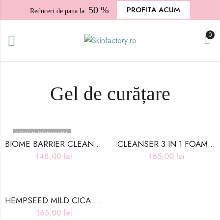
50 %
PROFITA ACUM
Reduceri de pana la
0
Gel de curățare
STOC INDISPONIBIL
BIOME BARRIER CLEANSING FOAM – 120ml
CLEANSER 3 IN 1 FOAMING SELF YUZU – 200ml
148,00
lei
165,00
lei
HEMPSEED MILD CICA 3 IN 1 CLEANSER – 200ml
165,00
lei