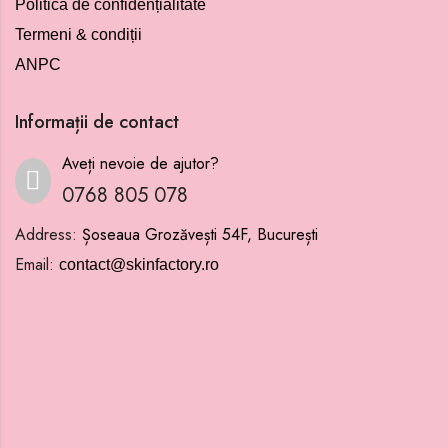
Politica de confidențialitate
Termeni & condiții
ANPC
Informații de contact
Aveți nevoie de ajutor?
0768 805 078
Address:
Șoseaua Grozăvești 54F, București
Email:
contact@skinfactory.ro