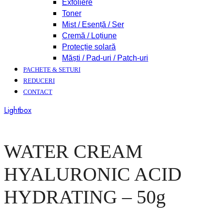
Exfoliere
Toner
Mist / Esență / Ser
Cremă / Loțiune
Protecție solară
Măști / Pad-uri / Patch-uri
PACHETE & SETURI
REDUCERI
CONTACT
Lightbox
WATER CREAM
HYALURONIC ACID
HYDRATING – 50g