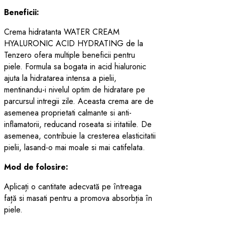
Beneficii:
Crema hidratanta WATER CREAM
HYALURONIC ACID HYDRATING de la
Tenzero ofera multiple beneficii pentru
piele. Formula sa bogata in acid hialuronic
ajuta la hidratarea intensa a pielii,
mentinandu-i nivelul optim de hidratare pe
parcursul intregii zile. Aceasta crema are de
asemenea proprietati calmante si anti-
inflamatorii, reducand roseata si iritatiile. De
asemenea, contribuie la cresterea elasticitatii
pielii, lasand-o mai moale si mai catifelata.
Mod de folosire:
Aplicați o cantitate adecvată pe întreaga
față si masati pentru a promova absorbția în
piele.