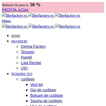
50 %
Reduceri de pana la
PROFITA ACUM
Menu
HOME
BRANDURI
Derma Factory
Tenzero
Hamél
Lala Recipe
UIQ
ÎNGRIJIRE TEN
curățare
Vezi tot
Gel de curățare
Balsam de curățare
Spuma de curățare