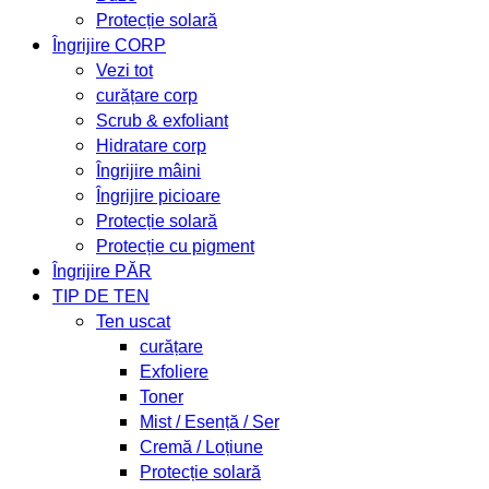
Protecție solară
Îngrijire CORP
Vezi tot
curățare corp
Scrub & exfoliant
Hidratare corp
Îngrijire mâini
Îngrijire picioare
Protecție solară
Protecție cu pigment
Îngrijire PĂR
TIP DE TEN
Ten uscat
curățare
Exfoliere
Toner
Mist / Esență / Ser
Cremă / Loțiune
Protecție solară