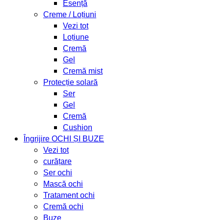
Esență
Creme / Loțiuni
Vezi tot
Loțiune
Cremă
Gel
Cremă mist
Protecție solară
Ser
Gel
Cremă
Cushion
Îngrijire OCHI ȘI BUZE
Vezi tot
curățare
Ser ochi
Mască ochi
Tratament ochi
Cremă ochi
Buze