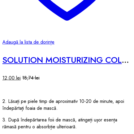
Adaugă la lista de dorințe
SOLUTION MOISTURIZING COLLAGEN SHEET MASK – 25ml
12,00
lei
18,74
lei
2. Lăsați pe piele timp de aproximativ 10-20 de minute, apoi
îndepărtați foaia de mască.
3. După îndepărtarea foii de mască, atingeți ușor esența
rămasă pentru o absorbție ulterioară.