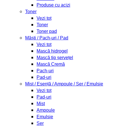
Produse cu acizi
Toner
Vezi tot
Toner
Toner pad
Măști / Pach-uri / Pad
Vezi tot
Mască hidrogel
Mască tip șervețel
Mască Cremă
Pach-uri
Pad-uri
Mist / Esență / Ampoule / Ser / Emulsie
Vezi tot
Pad-uri
Mist
Ampoule
Emulsie
Ser