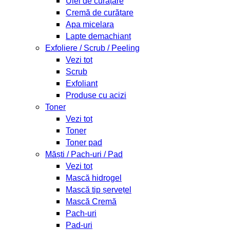
Ulei de curățare
Cremă de curățare
Apa micelara
Lapte demachiant
Exfoliere / Scrub / Peeling
Vezi tot
Scrub
Exfoliant
Produse cu acizi
Toner
Vezi tot
Toner
Toner pad
Măști / Pach-uri / Pad
Vezi tot
Mască hidrogel
Mască tip șervețel
Mască Cremă
Pach-uri
Pad-uri