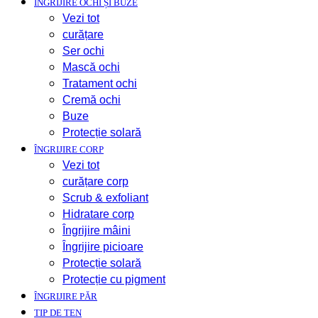
ÎNGRIJIRE OCHI ȘI BUZE
Vezi tot
curățare
Ser ochi
Mască ochi
Tratament ochi
Cremă ochi
Buze
Protecție solară
ÎNGRIJIRE CORP
Vezi tot
curățare corp
Scrub & exfoliant
Hidratare corp
Îngrijire mâini
Îngrijire picioare
Protecție solară
Protecție cu pigment
ÎNGRIJIRE PĂR
TIP DE TEN