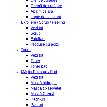
Ulei de curățare
Cremă de curățare
Apa micelara
Lapte demachiant
Exfoliere / Scrub / Peeling
Vezi tot
Scrub
Exfoliant
Produse cu acizi
Toner
Vezi tot
Toner
Toner pad
Măști / Pach-uri / Pad
Vezi tot
Mască hidrogel
Mască tip șervețel
Mască Cremă
Pach-uri
Pad-uri