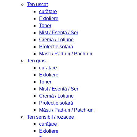
Ten uscat
curățare
Exfoliere
Toner
Mist / Esență / Ser
Cremă / Loțiune
Protecție solară
Măști / Pad-uri / Pach-uri
Ten gras
curățare
Exfoliere
Toner
Mist / Esență / Ser
Cremă / Loțiune
Protecție solară
Măști / Pad-uri / Patch-uri
Ten sensibil / rozacee
curățare
Exfoliere