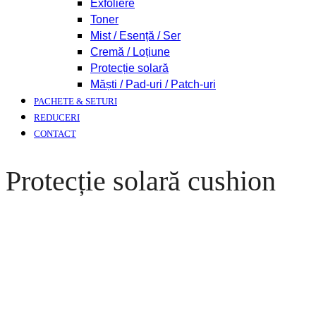
Exfoliere
Toner
Mist / Esență / Ser
Cremă / Loțiune
Protecție solară
Măști / Pad-uri / Patch-uri
PACHETE & SETURI
REDUCERI
CONTACT
Protecție solară cushion