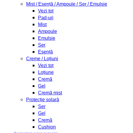
Mist / Esență / Ampoule / Ser / Emulsie
Vezi tot
Pad-uri
Mist
Ampoule
Emulsie
Ser
Esență
Creme / Loțiuni
Vezi tot
Loțiune
Cremă
Gel
Cremă mist
Protecție solară
Ser
Gel
Cremă
Cushion