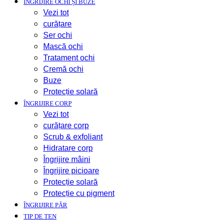
ÎNGRIJIRE OCHI ȘI BUZE
Vezi tot
curățare
Ser ochi
Mască ochi
Tratament ochi
Cremă ochi
Buze
Protecție solară
ÎNGRIJIRE CORP
Vezi tot
curățare corp
Scrub & exfoliant
Hidratare corp
Îngrijire mâini
Îngrijire picioare
Protecție solară
Protecție cu pigment
ÎNGRIJIRE PĂR
TIP DE TEN