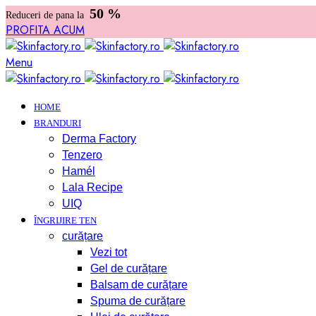
50 %
Reduceri de pana la
PROFITA ACUM
Menu
HOME
BRANDURI
Derma Factory
Tenzero
Hamél
Lala Recipe
UIQ
ÎNGRIJIRE TEN
curățare
Vezi tot
Gel de curățare
Balsam de curățare
Spuma de curățare