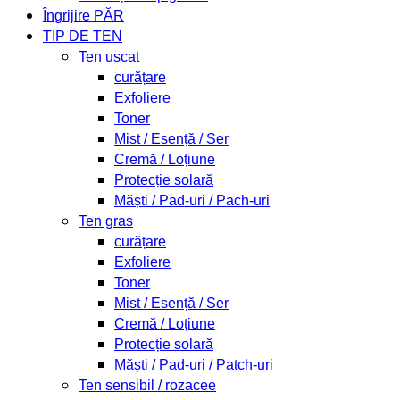
Îngrijire PĂR
TIP DE TEN
Ten uscat
curățare
Exfoliere
Toner
Mist / Esență / Ser
Cremă / Loțiune
Protecție solară
Măști / Pad-uri / Pach-uri
Ten gras
curățare
Exfoliere
Toner
Mist / Esență / Ser
Cremă / Loțiune
Protecție solară
Măști / Pad-uri / Patch-uri
Ten sensibil / rozacee