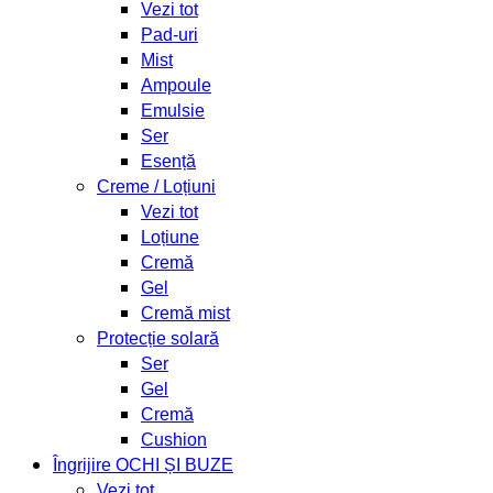
Vezi tot
Pad-uri
Mist
Ampoule
Emulsie
Ser
Esență
Creme / Loțiuni
Vezi tot
Loțiune
Cremă
Gel
Cremă mist
Protecție solară
Ser
Gel
Cremă
Cushion
Îngrijire OCHI ȘI BUZE
Vezi tot