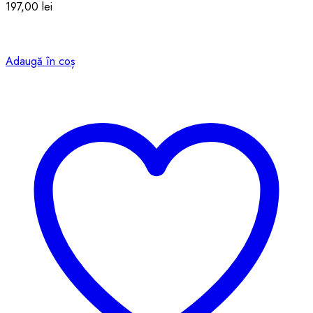
197,00
lei
Adaugă în coș