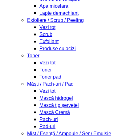
Apa micelara
Lapte demachiant
Exfoliere / Scrub / Peeling
Vezi tot
Scrub
Exfoliant
Produse cu acizi
Toner
Vezi tot
Toner
Toner pad
Măști / Pach-uri / Pad
Vezi tot
Mască hidrogel
Mască tip șervețel
Mască Cremă
Pach-uri
Pad-uri
Mist / Esență / Ampoule / Ser / Emulsie