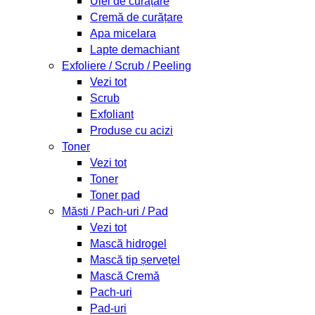
Ulei de curățare
Cremă de curățare
Apa micelara
Lapte demachiant
Exfoliere / Scrub / Peeling
Vezi tot
Scrub
Exfoliant
Produse cu acizi
Toner
Vezi tot
Toner
Toner pad
Măști / Pach-uri / Pad
Vezi tot
Mască hidrogel
Mască tip șervețel
Mască Cremă
Pach-uri
Pad-uri