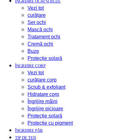
ÎNGRIJIRE OCHI ȘI BUZE
Vezi tot
curățare
Ser ochi
Mască ochi
Tratament ochi
Cremă ochi
Buze
Protecție solară
ÎNGRIJIRE CORP
Vezi tot
curățare corp
Scrub & exfoliant
Hidratare corp
Îngrijire mâini
Îngrijire picioare
Protecție solară
Protecție cu pigment
ÎNGRIJIRE PĂR
TIP DE TEN