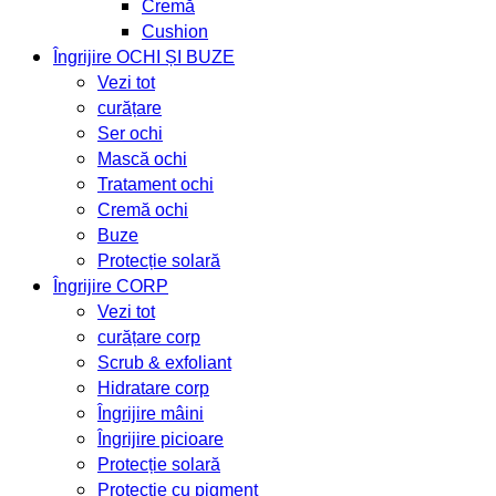
Cremă
Cushion
Îngrijire OCHI ȘI BUZE
Vezi tot
curățare
Ser ochi
Mască ochi
Tratament ochi
Cremă ochi
Buze
Protecție solară
Îngrijire CORP
Vezi tot
curățare corp
Scrub & exfoliant
Hidratare corp
Îngrijire mâini
Îngrijire picioare
Protecție solară
Protecție cu pigment