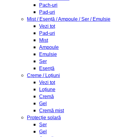
Pach-uri
Pad-uri
Mist / Esență / Ampoule / Ser / Emulsie
Vezi tot
Pad-uri
Mist
Ampoule
Emulsie
Ser
Esență
Creme / Loțiuni
Vezi tot
Loțiune
Cremă
Gel
Cremă mist
Protecție solară
Ser
Gel