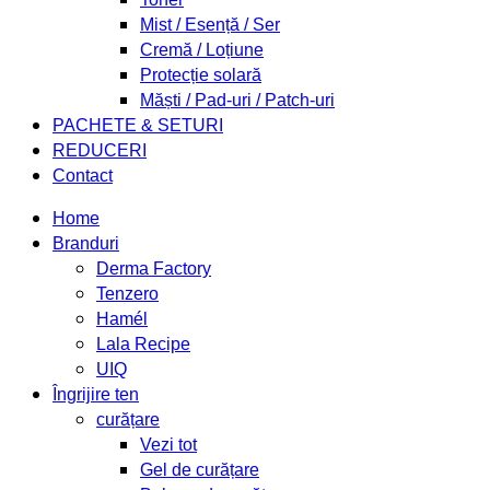
Mist / Esență / Ser
Cremă / Loțiune
Protecție solară
Măști / Pad-uri / Patch-uri
PACHETE & SETURI
REDUCERI
Contact
Home
Branduri
Derma Factory
Tenzero
Hamél
Lala Recipe
UIQ
Îngrijire ten
curățare
Vezi tot
Gel de curățare