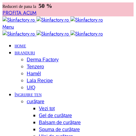
50 %
Reduceri de pana la
PROFITA ACUM
Menu
HOME
BRANDURI
Derma Factory
Tenzero
Hamél
Lala Recipe
UIQ
ÎNGRIJIRE TEN
curățare
Vezi tot
Gel de curățare
Balsam de curățare
Spuma de curățare