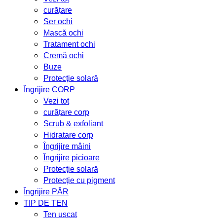
curățare
Ser ochi
Mască ochi
Tratament ochi
Cremă ochi
Buze
Protecție solară
Îngrijire CORP
Vezi tot
curățare corp
Scrub & exfoliant
Hidratare corp
Îngrijire mâini
Îngrijire picioare
Protecție solară
Protecție cu pigment
Îngrijire PĂR
TIP DE TEN
Ten uscat