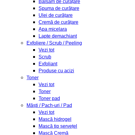
Balsam de curățare
Spuma de curățare
Ulei de curățare
Cremă de curățare
Apa micelara
Lapte demachiant
Exfoliere / Scrub / Peeling
Vezi tot
Scrub
Exfoliant
Produse cu acizi
Toner
Vezi tot
Toner
Toner pad
Măști / Pach-uri / Pad
Vezi tot
Mască hidrogel
Mască tip șervețel
Mască Cremă