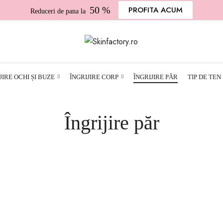
50 %
PROFITA ACUM
Reduceri de pana la
JIRE OCHI ȘI BUZE
ÎNGRIJIRE CORP
ÎNGRIJIRE PĂR
TIP DE TEN
Îngrijire păr