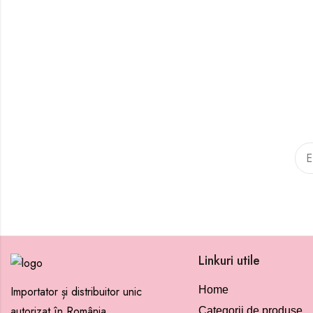
Linkuri utile
Importator și distribuitor unic
Home
autorizat în România.
Categorii de produse