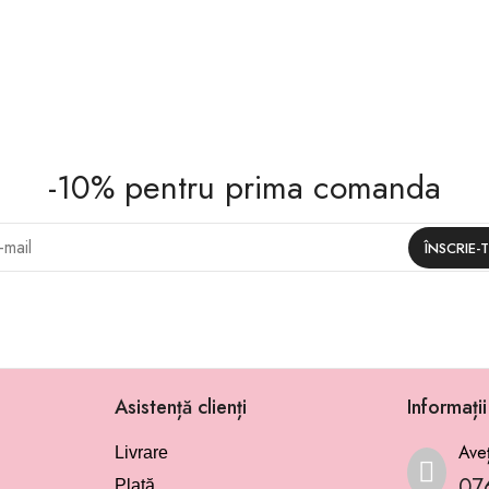
-10% pentru prima comanda
Asistență clienți
Informați
Aveț
Livrare
07
Plată