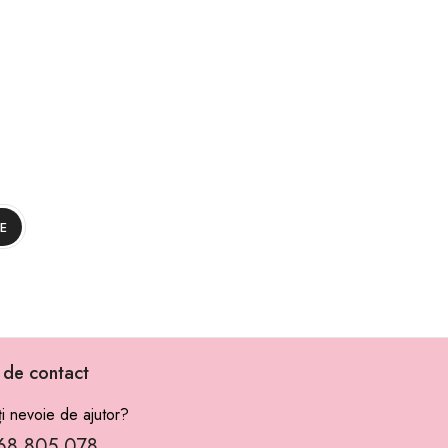
i de contact
i nevoie de ajutor?
68 805 078