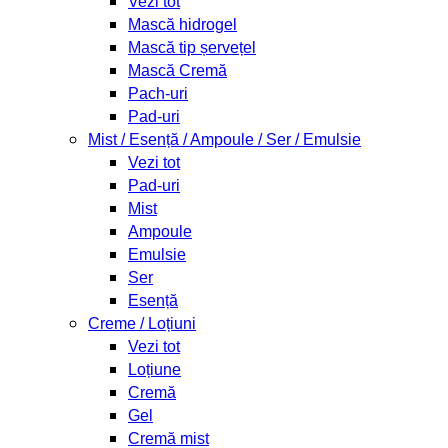
Vezi tot
Mască hidrogel
Mască tip șervețel
Mască Cremă
Pach-uri
Pad-uri
Mist / Esență / Ampoule / Ser / Emulsie
Vezi tot
Pad-uri
Mist
Ampoule
Emulsie
Ser
Esență
Creme / Loțiuni
Vezi tot
Loțiune
Cremă
Gel
Cremă mist