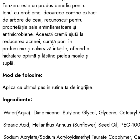
Tenzero este un produs benefic pentru
tenul cu probleme, deoarece conține extract
de arbore de ceai, recunoscut pentru
proprietățile sale antiinflamatoare și
antimicrobiene. Această cremă ajută la
reducerea acneei, curăță porii în
profunzime și calmează iritațiile, oferind o
hidratare optimă și lăsând pielea moale și
suplă.
Mod de folosire:
Aplica ca ultimul pas in rutina ta de ingrijire.
Ingrediente:
Water(Aqua), Dimethicone, Butylene Glycol, Glycerin, Cetearyl A
Stearic Acid, Helianthus Annuus (Sunflower) Seed Oil, PEG-100
Sodium Acrylate/Sodium Acryloyldimethyl Taurate Copolymer, Ca