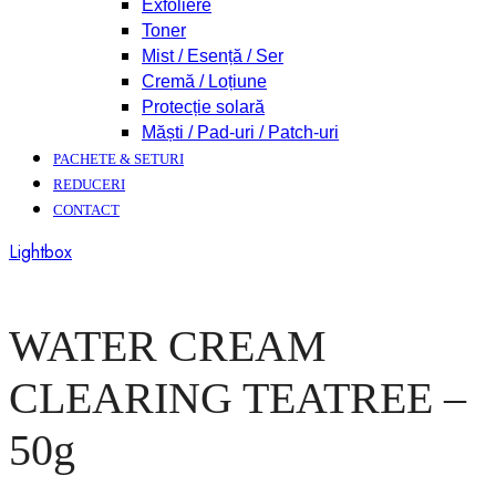
Exfoliere
Toner
Mist / Esență / Ser
Cremă / Loțiune
Protecție solară
Măști / Pad-uri / Patch-uri
PACHETE & SETURI
REDUCERI
CONTACT
Lightbox
WATER CREAM
CLEARING TEATREE –
50g