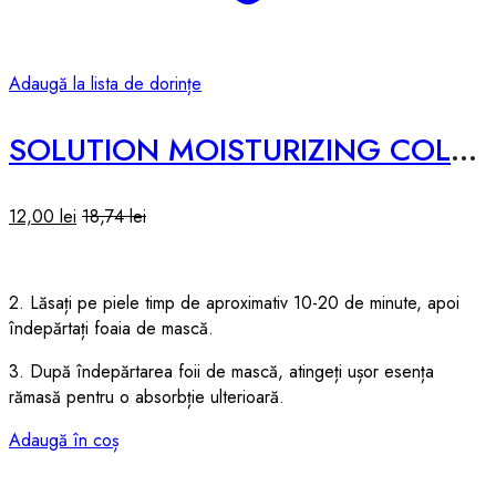
Adaugă la lista de dorințe
SOLUTION MOISTURIZING COLLAGEN SHEET MASK – 25ml
12,00
lei
18,74
lei
2. Lăsați pe piele timp de aproximativ 10-20 de minute, apoi
îndepărtați foaia de mască.
3. După îndepărtarea foii de mască, atingeți ușor esența
rămasă pentru o absorbție ulterioară.
Adaugă în coș