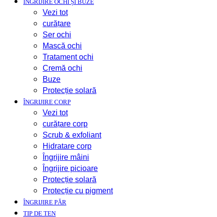
ÎNGRIJIRE OCHI ȘI BUZE
Vezi tot
curățare
Ser ochi
Mască ochi
Tratament ochi
Cremă ochi
Buze
Protecție solară
ÎNGRIJIRE CORP
Vezi tot
curățare corp
Scrub & exfoliant
Hidratare corp
Îngrijire mâini
Îngrijire picioare
Protecție solară
Protecție cu pigment
ÎNGRIJIRE PĂR
TIP DE TEN