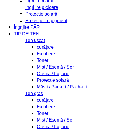
Îngrijire mâini
Îngrijire picioare
Protecție solară
Protecție cu pigment
Îngrijire PĂR
TIP DE TEN
Ten uscat
curățare
Exfoliere
Toner
Mist / Esență / Ser
Cremă / Loțiune
Protecție solară
Măști / Pad-uri / Pach-uri
Ten gras
curățare
Exfoliere
Toner
Mist / Esență / Ser
Cremă / Loțiune