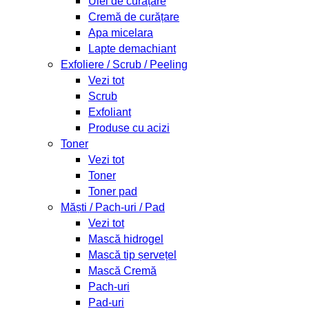
Ulei de curățare
Cremă de curățare
Apa micelara
Lapte demachiant
Exfoliere / Scrub / Peeling
Vezi tot
Scrub
Exfoliant
Produse cu acizi
Toner
Vezi tot
Toner
Toner pad
Măști / Pach-uri / Pad
Vezi tot
Mască hidrogel
Mască tip șervețel
Mască Cremă
Pach-uri
Pad-uri