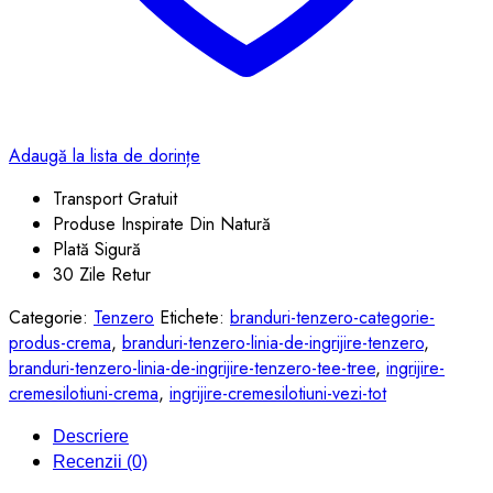
Adaugă la lista de dorințe
Transport Gratuit
Produse Inspirate Din Natură
Plată Sigură
30 Zile Retur
Categorie:
Tenzero
Etichete:
branduri-tenzero-categorie-
produs-crema
,
branduri-tenzero-linia-de-ingrijire-tenzero
,
branduri-tenzero-linia-de-ingrijire-tenzero-tee-tree
,
ingrijire-
cremesilotiuni-crema
,
ingrijire-cremesilotiuni-vezi-tot
Descriere
Recenzii (0)