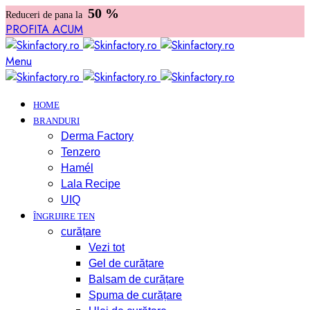
50 %
Reduceri de pana la
PROFITA ACUM
Menu
HOME
BRANDURI
Derma Factory
Tenzero
Hamél
Lala Recipe
UIQ
ÎNGRIJIRE TEN
curățare
Vezi tot
Gel de curățare
Balsam de curățare
Spuma de curățare