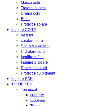
Mască ochi
Tratament ochi
Cremă ochi
Buze
Protecție solară
Îngrijire CORP
Vezi tot
curățare corp
Scrub & exfoliant
Hidratare corp
Îngrijire mâini
Îngrijire picioare
Protecție solară
Protecție cu pigment
Îngrijire PĂR
TIP DE TEN
Ten uscat
curățare
Exfoliere
Toner