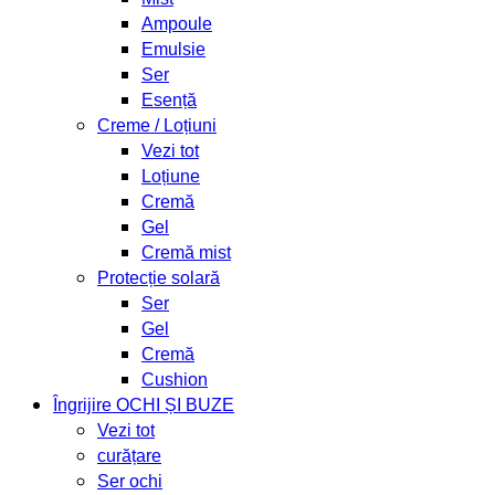
Ampoule
Emulsie
Ser
Esență
Creme / Loțiuni
Vezi tot
Loțiune
Cremă
Gel
Cremă mist
Protecție solară
Ser
Gel
Cremă
Cushion
Îngrijire OCHI ȘI BUZE
Vezi tot
curățare
Ser ochi