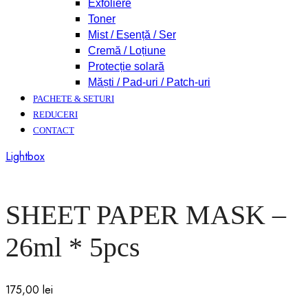
Exfoliere
Toner
Mist / Esență / Ser
Cremă / Loțiune
Protecție solară
Măști / Pad-uri / Patch-uri
PACHETE & SETURI
REDUCERI
CONTACT
Lightbox
SHEET PAPER MASK –
26ml * 5pcs
175,00
lei