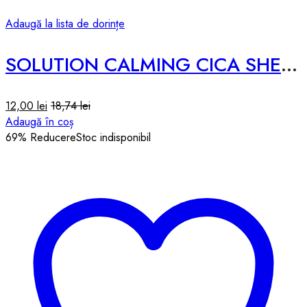
Adaugă la lista de dorințe
SOLUTION CALMING CICA SHEET MASK – 25ml
12,00
lei
18,74
lei
Adaugă în coș
69
% Reducere
Stoc indisponibil