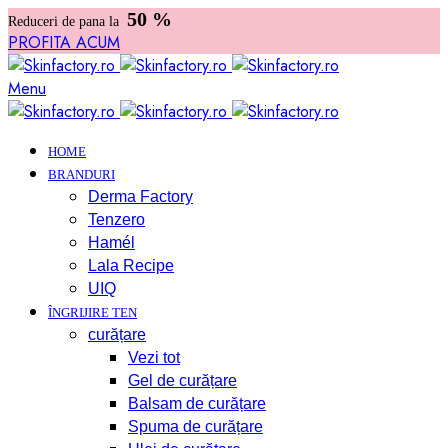
50 %
Reduceri de pana la
PROFITA ACUM
Menu
HOME
BRANDURI
Derma Factory
Tenzero
Hamél
Lala Recipe
UIQ
ÎNGRIJIRE TEN
curățare
Vezi tot
Gel de curățare
Balsam de curățare
Spuma de curățare