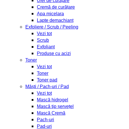
Ulei de curățare
Cremă de curățare
Apa micelara
Lapte demachiant
Exfoliere / Scrub / Peeling
Vezi tot
Scrub
Exfoliant
Produse cu acizi
Toner
Vezi tot
Toner
Toner pad
Măști / Pach-uri / Pad
Vezi tot
Mască hidrogel
Mască tip șervețel
Mască Cremă
Pach-uri
Pad-uri