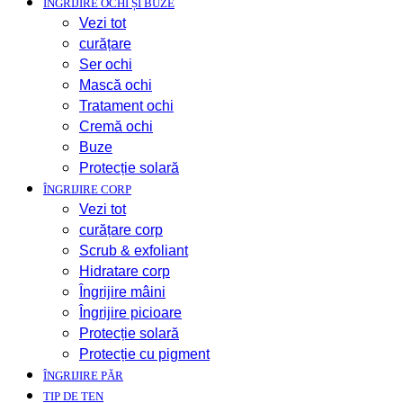
ÎNGRIJIRE OCHI ȘI BUZE
Vezi tot
curățare
Ser ochi
Mască ochi
Tratament ochi
Cremă ochi
Buze
Protecție solară
ÎNGRIJIRE CORP
Vezi tot
curățare corp
Scrub & exfoliant
Hidratare corp
Îngrijire mâini
Îngrijire picioare
Protecție solară
Protecție cu pigment
ÎNGRIJIRE PĂR
TIP DE TEN