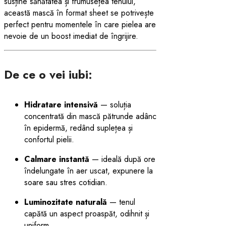
susține sănătatea și frumusețea tenului,
această mască în format sheet se potrivește
perfect pentru momentele în care pielea are
nevoie de un boost imediat de îngrijire.
De ce o vei iubi:
Hidratare intensivă
— soluția
concentrată din mască pătrunde adânc
în epidermă, redând suplețea și
confortul pielii.
Calmare instantă
— ideală după ore
îndelungate în aer uscat, expunere la
soare sau stres cotidian.
Luminozitate naturală
— tenul
capătă un aspect proaspăt, odihnit și
uniform.