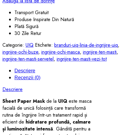
Adaugă la lista de dorințe
Transport Gratuit
Produse Inspirate Din Natură
Plată Sigură
30 Zile Retur
Categorie:
UIQ
Etichete:
branduri-uiq-linia-de-ingrijire-uiq
,
ingrijire-ochi-buze
,
ingrijire-ochi-masca
,
ingrijire-ten-masti
,
ingrijire-ten-masti-servetel
,
ingrijire-ten-masti-vezi-tot
Descriere
Recenzii (0)
Descriere
Sheet Paper Mask
de la
UIQ
este masca
facială de unică folosință care transformă
rutina de îngrijire într-un tratament rapid și
eficient de
hidratare profundă, calmare
și luminozitate intensă
. Gândită pentru a