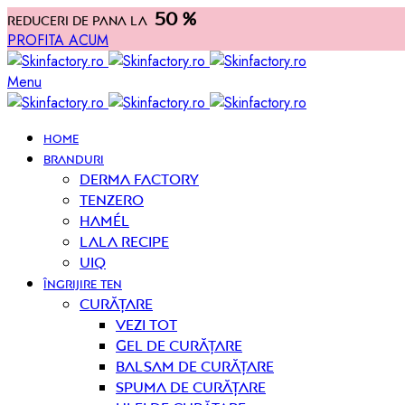
50 %
Reduceri de pana la
PROFITA ACUM
Menu
HOME
BRANDURI
Derma Factory
Tenzero
Hamél
Lala Recipe
UIQ
ÎNGRIJIRE TEN
curățare
Vezi tot
Gel de curățare
Balsam de curățare
Spuma de curățare