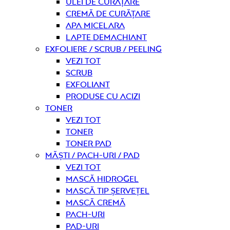
Ulei de curățare
Cremă de curățare
Apa micelara
Lapte demachiant
Exfoliere / Scrub / Peeling
Vezi tot
Scrub
Exfoliant
Produse cu acizi
Toner
Vezi tot
Toner
Toner pad
Măști / Pach-uri / Pad
Vezi tot
Mască hidrogel
Mască tip șervețel
Mască Cremă
Pach-uri
Pad-uri