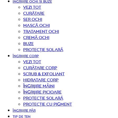
ÎNGRIJIRE OCHI ȘI BUZE
Vezi tot
curățare
Ser ochi
Mască ochi
Tratament ochi
Cremă ochi
Buze
Protecție solară
ÎNGRIJIRE CORP
Vezi tot
curățare corp
Scrub & exfoliant
Hidratare corp
Îngrijire mâini
Îngrijire picioare
Protecție solară
Protecție cu pigment
ÎNGRIJIRE PĂR
TIP DE TEN