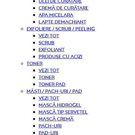
Ulei de curățare
Cremă de curățare
Apa micelara
Lapte demachiant
Exfoliere / Scrub / Peeling
Vezi tot
Scrub
Exfoliant
Produse cu acizi
Toner
Vezi tot
Toner
Toner pad
Măști / Pach-uri / Pad
Vezi tot
Mască hidrogel
Mască tip șervețel
Mască Cremă
Pach-uri
Pad-uri