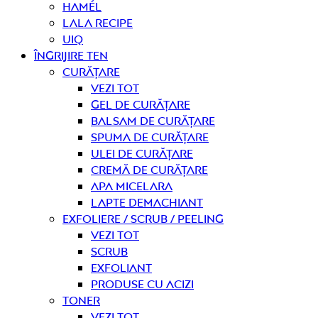
Hamél
Lala Recipe
UIQ
Îngrijire ten
curățare
Vezi tot
Gel de curățare
Balsam de curățare
Spuma de curățare
Ulei de curățare
Cremă de curățare
Apa micelara
Lapte demachiant
Exfoliere / Scrub / Peeling
Vezi tot
Scrub
Exfoliant
Produse cu acizi
Toner
Vezi tot