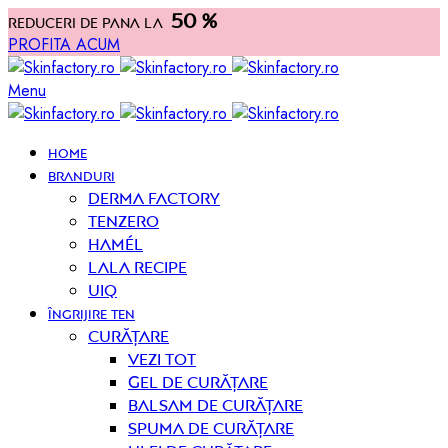
50 %
Reduceri de pana la
PROFITA ACUM
Menu
HOME
BRANDURI
Derma Factory
Tenzero
Hamél
Lala Recipe
UIQ
ÎNGRIJIRE TEN
curățare
Vezi tot
Gel de curățare
Balsam de curățare
Spuma de curățare