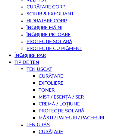
curățare corp
Scrub & exfoliant
Hidratare corp
Îngrijire mâini
Îngrijire picioare
Protecție solară
Protecție cu pigment
Îngrijire PĂR
TIP DE TEN
Ten uscat
curățare
Exfoliere
Toner
Mist / Esență / Ser
Cremă / Loțiune
Protecție solară
Măști / Pad-uri / Pach-uri
Ten gras
curățare