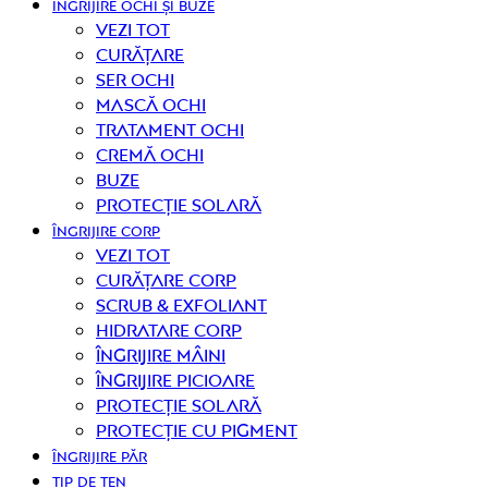
ÎNGRIJIRE OCHI ȘI BUZE
Vezi tot
curățare
Ser ochi
Mască ochi
Tratament ochi
Cremă ochi
Buze
Protecție solară
ÎNGRIJIRE CORP
Vezi tot
curățare corp
Scrub & exfoliant
Hidratare corp
Îngrijire mâini
Îngrijire picioare
Protecție solară
Protecție cu pigment
ÎNGRIJIRE PĂR
TIP DE TEN