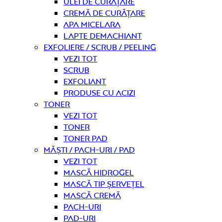
Ulei de curățare
Cremă de curățare
Apa micelara
Lapte demachiant
Exfoliere / Scrub / Peeling
Vezi tot
Scrub
Exfoliant
Produse cu acizi
Toner
Vezi tot
Toner
Toner pad
Măști / Pach-uri / Pad
Vezi tot
Mască hidrogel
Mască tip șervețel
Mască Cremă
Pach-uri
Pad-uri