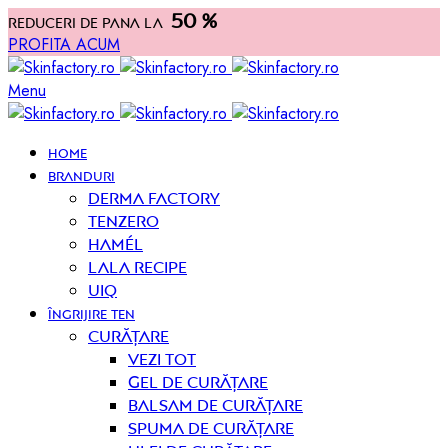
50 %
Reduceri de pana la
PROFITA ACUM
Menu
HOME
BRANDURI
Derma Factory
Tenzero
Hamél
Lala Recipe
UIQ
ÎNGRIJIRE TEN
curățare
Vezi tot
Gel de curățare
Balsam de curățare
Spuma de curățare