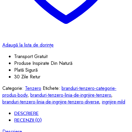
Adaugă la lista de dorințe
Transport Gratuit
Produse Inspirate Din Natură
Plată Sigură
30 Zile Retur
Categorie:
Tenzero
Etichete:
branduri-tenzero-categorie-
produs-body
,
branduri-tenzero-linia-de-ingrijire-tenzero
,
branduri-tenzero-linia-de-ingrijire-tenzero-diverse
,
ingrijire-mild
Descriere
Recenzii (0)
Descriere