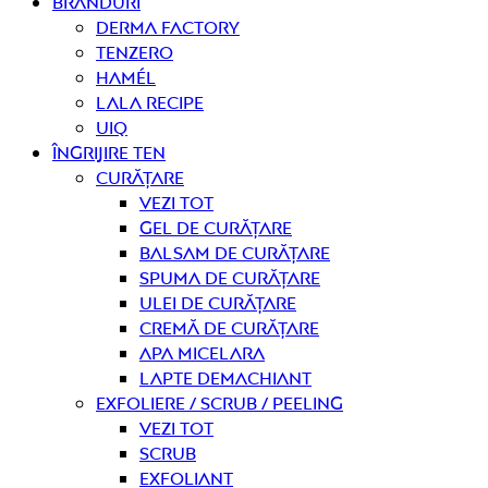
Branduri
Derma Factory
Tenzero
Hamél
Lala Recipe
UIQ
Îngrijire ten
curățare
Vezi tot
Gel de curățare
Balsam de curățare
Spuma de curățare
Ulei de curățare
Cremă de curățare
Apa micelara
Lapte demachiant
Exfoliere / Scrub / Peeling
Vezi tot
Scrub
Exfoliant