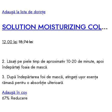
Adaugă la lista de dorințe
SOLUTION MOISTURIZING COLLAGEN SHEET MASK – 25ml
12,00
lei
18,74
lei
2. Lăsați pe piele timp de aproximativ 10-20 de minute, apoi
îndepărtați foaia de mască.
3. După îndepărtarea foii de mască, atingeți ușor esența
rămasă pentru o absorbție ulterioară.
Adaugă în coș
67
% Reducere