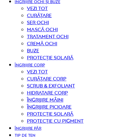
ÎNGRIJIRE OCHI ȘI BUZE
Vezi tot
curățare
Ser ochi
Mască ochi
Tratament ochi
Cremă ochi
Buze
Protecție solară
ÎNGRIJIRE CORP
Vezi tot
curățare corp
Scrub & exfoliant
Hidratare corp
Îngrijire mâini
Îngrijire picioare
Protecție solară
Protecție cu pigment
ÎNGRIJIRE PĂR
TIP DE TEN