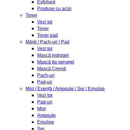
Exfoliant
Produse cu acizi
Toner
Vezi tot
Toner
Toner pad
Măști / Pach-uri / Pad
Vezi tot
Mască hidrogel
Mască tip șervețel
Mască Cremă
Pach-uri
Pad-uri
Mist / Esență / Ampoule / Ser / Emulsie
Vezi tot
Pad-uri
Mist
Ampoule
Emulsie
Ser