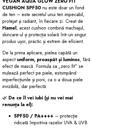
VEGAN AQUA GLOW ZERO FIT
CUSHION SPF50
nu este doar un fond
de ten – este
secretul
unui ten impecabil,
protejat și radiant, în fiecare zi. Creat de
Hamel
, acest cushion combină machiajul,
skincare-ul și protecția solară într-un singur
produs ușor, practic și extrem de eficient.
De la prima aplicare, pielea capătă un
aspect
uniform, proaspăt și luminos
, fără
efect de mască. Formula sa „zero fit” se
mulează perfect pe piele, estompând
imperfecțiunile și porii, ca o a doua piele
invizibilă, dar perfectă.
🌿
De ce îl vei iubi (și nu vei mai
renunța la el):
SPF50 / PA++++
– protecție
ridicată împotriva razelor UVA & UVB