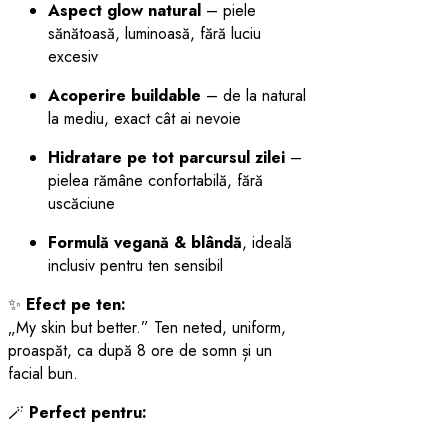
Aspect glow natural
– piele
sănătoasă, luminoasă, fără luciu
excesiv
Acoperire buildable
– de la natural
la mediu, exact cât ai nevoie
Hidratare pe tot parcursul zilei
–
pielea rămâne confortabilă, fără
uscăciune
Formulă vegană & blândă
, ideală
inclusiv pentru ten sensibil
✨
Efect pe ten:
„My skin but better.” Ten neted, uniform,
proaspăt, ca după 8 ore de somn și un
facial bun.
🪄
Perfect pentru: