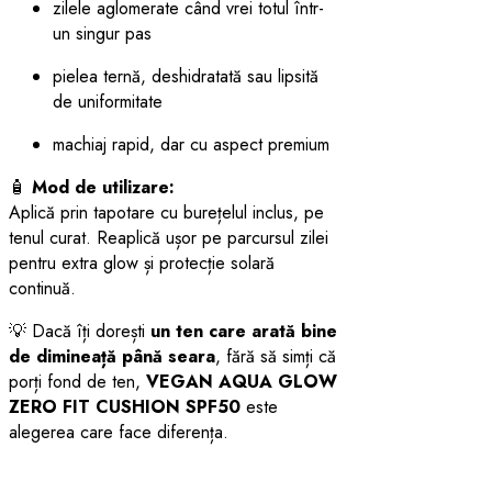
zilele aglomerate când vrei totul într-
un singur pas
pielea ternă, deshidratată sau lipsită
de uniformitate
machiaj rapid, dar cu aspect premium
🧴
Mod de utilizare:
Aplică prin tapotare cu burețelul inclus, pe
tenul curat. Reaplică ușor pe parcursul zilei
pentru extra glow și protecție solară
continuă.
💡 Dacă îți dorești
un ten care arată bine
de dimineață până seara
, fără să simți că
porți fond de ten,
VEGAN AQUA GLOW
ZERO FIT CUSHION SPF50
este
alegerea care face diferența.