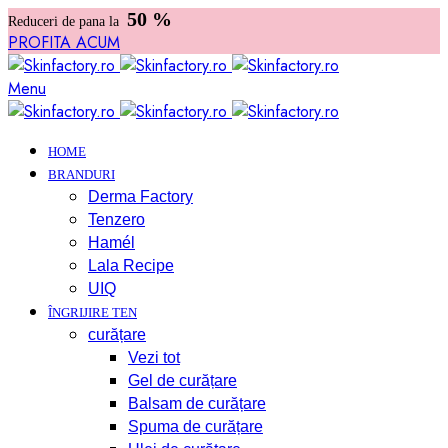
50 %
Reduceri de pana la
PROFITA ACUM
Menu
HOME
BRANDURI
Derma Factory
Tenzero
Hamél
Lala Recipe
UIQ
ÎNGRIJIRE TEN
curățare
Vezi tot
Gel de curățare
Balsam de curățare
Spuma de curățare