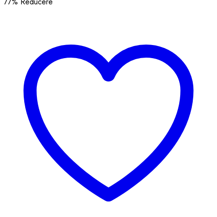
77
% Reducere