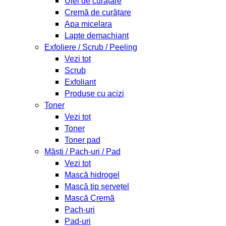
Ulei de curățare
Cremă de curățare
Apa micelara
Lapte demachiant
Exfoliere / Scrub / Peeling
Vezi tot
Scrub
Exfoliant
Produse cu acizi
Toner
Vezi tot
Toner
Toner pad
Măști / Pach-uri / Pad
Vezi tot
Mască hidrogel
Mască tip șervețel
Mască Cremă
Pach-uri
Pad-uri