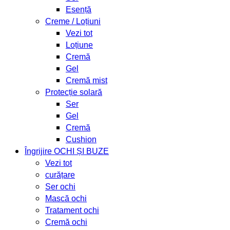
Esență
Creme / Loțiuni
Vezi tot
Loțiune
Cremă
Gel
Cremă mist
Protecție solară
Ser
Gel
Cremă
Cushion
Îngrijire OCHI ȘI BUZE
Vezi tot
curățare
Ser ochi
Mască ochi
Tratament ochi
Cremă ochi