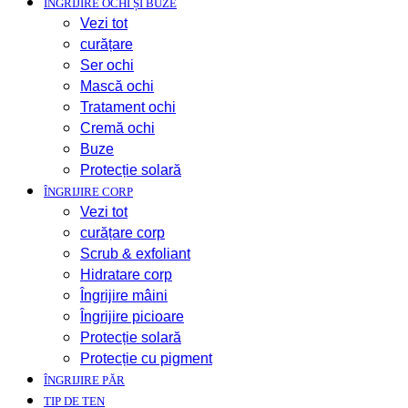
ÎNGRIJIRE OCHI ȘI BUZE
Vezi tot
curățare
Ser ochi
Mască ochi
Tratament ochi
Cremă ochi
Buze
Protecție solară
ÎNGRIJIRE CORP
Vezi tot
curățare corp
Scrub & exfoliant
Hidratare corp
Îngrijire mâini
Îngrijire picioare
Protecție solară
Protecție cu pigment
ÎNGRIJIRE PĂR
TIP DE TEN