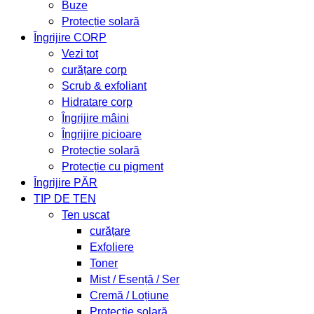
Buze
Protecție solară
Îngrijire CORP
Vezi tot
curățare corp
Scrub & exfoliant
Hidratare corp
Îngrijire mâini
Îngrijire picioare
Protecție solară
Protecție cu pigment
Îngrijire PĂR
TIP DE TEN
Ten uscat
curățare
Exfoliere
Toner
Mist / Esență / Ser
Cremă / Loțiune
Protecție solară