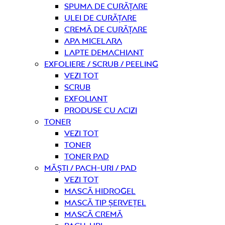
Spuma de curățare
Ulei de curățare
Cremă de curățare
Apa micelara
Lapte demachiant
Exfoliere / Scrub / Peeling
Vezi tot
Scrub
Exfoliant
Produse cu acizi
Toner
Vezi tot
Toner
Toner pad
Măști / Pach-uri / Pad
Vezi tot
Mască hidrogel
Mască tip șervețel
Mască Cremă