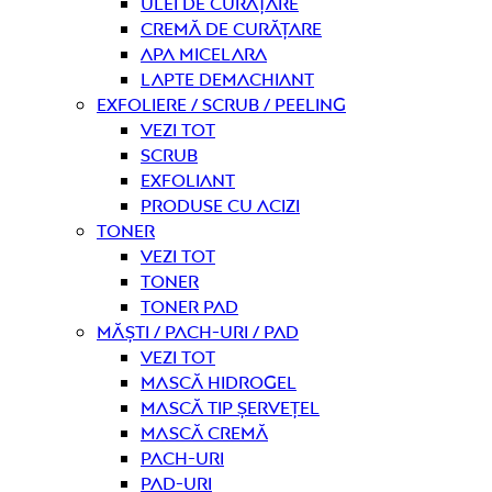
Ulei de curățare
Cremă de curățare
Apa micelara
Lapte demachiant
Exfoliere / Scrub / Peeling
Vezi tot
Scrub
Exfoliant
Produse cu acizi
Toner
Vezi tot
Toner
Toner pad
Măști / Pach-uri / Pad
Vezi tot
Mască hidrogel
Mască tip șervețel
Mască Cremă
Pach-uri
Pad-uri