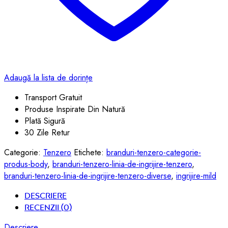
Adaugă la lista de dorințe
Transport Gratuit
Produse Inspirate Din Natură
Plată Sigură
30 Zile Retur
Categorie:
Tenzero
Etichete:
branduri-tenzero-categorie-
produs-body
,
branduri-tenzero-linia-de-ingrijire-tenzero
,
branduri-tenzero-linia-de-ingrijire-tenzero-diverse
,
ingrijire-mild
Descriere
Recenzii (0)
Descriere