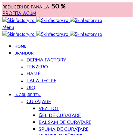
50 %
Reduceri de pana la
PROFITA ACUM
Menu
HOME
BRANDURI
Derma Factory
Tenzero
Hamél
Lala Recipe
UIQ
ÎNGRIJIRE TEN
curățare
Vezi tot
Gel de curățare
Balsam de curățare
Spuma de curățare