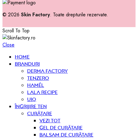
© 2026
Skin Factory
. Toate drepturile rezervate.
Scroll To Top
Close
Home
Branduri
Derma Factory
Tenzero
Hamél
Lala Recipe
UIQ
Îngrijire ten
curățare
Vezi tot
Gel de curățare
Balsam de curățare