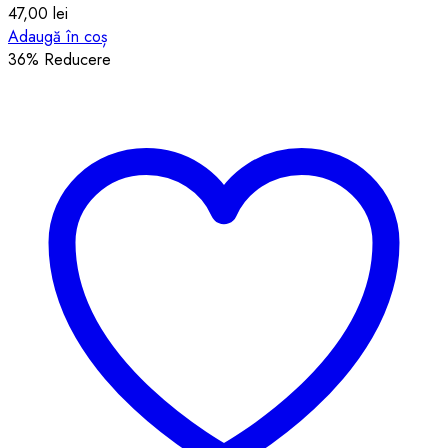
47,00
lei
Adaugă în coș
36
% Reducere