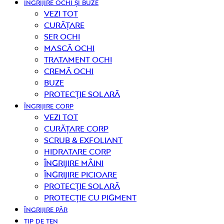
ÎNGRIJIRE OCHI ȘI BUZE
Vezi tot
curățare
Ser ochi
Mască ochi
Tratament ochi
Cremă ochi
Buze
Protecție solară
ÎNGRIJIRE CORP
Vezi tot
curățare corp
Scrub & exfoliant
Hidratare corp
Îngrijire mâini
Îngrijire picioare
Protecție solară
Protecție cu pigment
ÎNGRIJIRE PĂR
TIP DE TEN