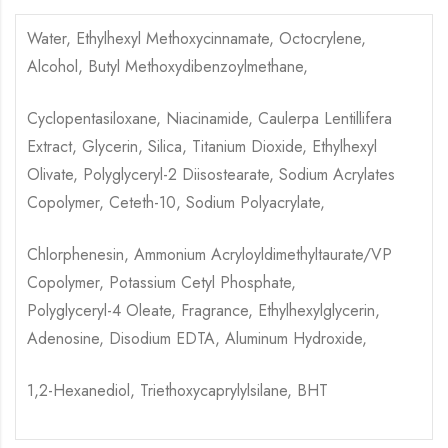
Water, Ethylhexyl Methoxycinnamate, Octocrylene,
Alcohol, Butyl Methoxydibenzoylmethane,
Cyclopentasiloxane, Niacinamide, Caulerpa Lentillifera
Extract, Glycerin, Silica, Titanium Dioxide, Ethylhexyl
Olivate, Polyglyceryl-2 Diisostearate, Sodium Acrylates
Copolymer, Ceteth-10, Sodium Polyacrylate,
Chlorphenesin, Ammonium Acryloyldimethyltaurate/VP
Copolymer, Potassium Cetyl Phosphate,
Polyglyceryl-4 Oleate, Fragrance, Ethylhexylglycerin,
Adenosine, Disodium EDTA, Aluminum Hydroxide,
1,2-Hexanediol, Triethoxycaprylylsilane, BHT