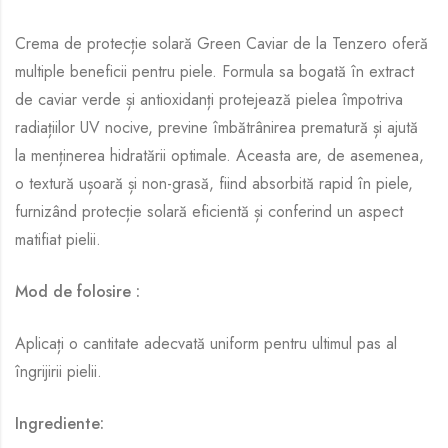
Crema de protecție solară Green Caviar de la Tenzero oferă
multiple beneficii pentru piele. Formula sa bogată în extract
de caviar verde și antioxidanți protejează pielea împotriva
radiațiilor UV nocive, previne îmbătrânirea prematură și ajută
la menținerea hidratării optimale. Aceasta are, de asemenea,
o textură ușoară și non-grasă, fiind absorbită rapid în piele,
furnizând protecție solară eficientă și conferind un aspect
matifiat pielii.
Mod de folosire :
Aplicați o cantitate adecvată uniform pentru ultimul pas al
îngrijirii pielii.
Ingrediente: