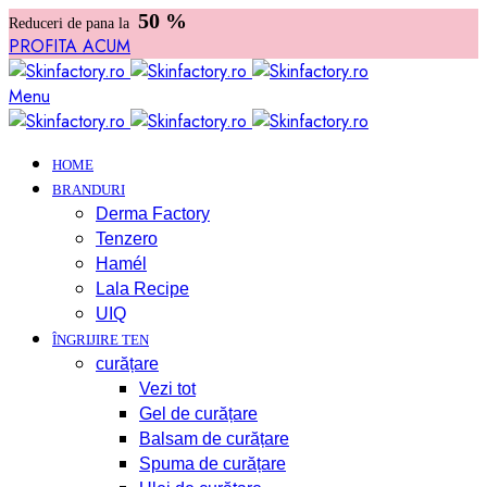
50 %
Reduceri de pana la
PROFITA ACUM
Menu
HOME
BRANDURI
Derma Factory
Tenzero
Hamél
Lala Recipe
UIQ
ÎNGRIJIRE TEN
curățare
Vezi tot
Gel de curățare
Balsam de curățare
Spuma de curățare