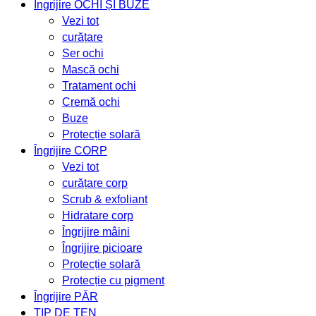
Îngrijire OCHI ȘI BUZE
Vezi tot
curățare
Ser ochi
Mască ochi
Tratament ochi
Cremă ochi
Buze
Protecție solară
Îngrijire CORP
Vezi tot
curățare corp
Scrub & exfoliant
Hidratare corp
Îngrijire mâini
Îngrijire picioare
Protecție solară
Protecție cu pigment
Îngrijire PĂR
TIP DE TEN