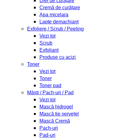
Ulei de curățare
Cremă de curățare
Apa micelara
Lapte demachiant
Exfoliere / Scrub / Peeling
Vezi tot
Scrub
Exfoliant
Produse cu acizi
Toner
Vezi tot
Toner
Toner pad
Măști / Pach-uri / Pad
Vezi tot
Mască hidrogel
Mască tip șervețel
Mască Cremă
Pach-uri
Pad-uri