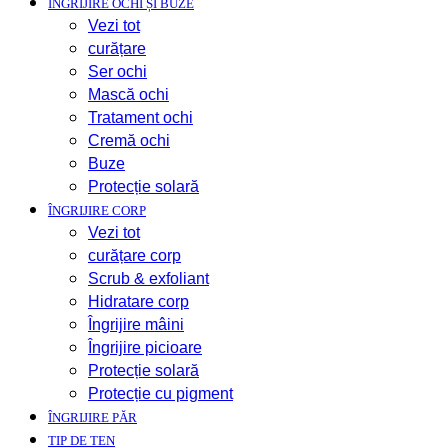
ÎNGRIJIRE OCHI ȘI BUZE
Vezi tot
curățare
Ser ochi
Mască ochi
Tratament ochi
Cremă ochi
Buze
Protecție solară
ÎNGRIJIRE CORP
Vezi tot
curățare corp
Scrub & exfoliant
Hidratare corp
Îngrijire mâini
Îngrijire picioare
Protecție solară
Protecție cu pigment
ÎNGRIJIRE PĂR
TIP DE TEN