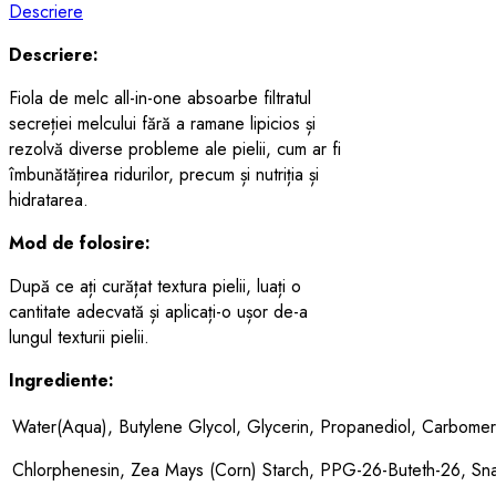
Descriere
Descriere:
Fiola de melc all-in-one absoarbe filtratul
secreției melcului fără a ramane lipicios și
rezolvă diverse probleme ale pielii, cum ar fi
îmbunătățirea ridurilor, precum și nutriția și
hidratarea.
Mod de folosire:
După ce ați curățat textura pielii, luați o
cantitate adecvată și aplicați-o ușor de-a
lungul texturii pielii.
Ingrediente:
Water(Aqua), Butylene Glycol, Glycerin, Propanediol, Carbomer,
Chlorphenesin, Zea Mays (Corn) Starch, PPG-26-Buteth-26, Snail