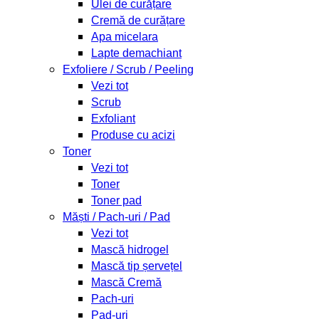
Ulei de curățare
Cremă de curățare
Apa micelara
Lapte demachiant
Exfoliere / Scrub / Peeling
Vezi tot
Scrub
Exfoliant
Produse cu acizi
Toner
Vezi tot
Toner
Toner pad
Măști / Pach-uri / Pad
Vezi tot
Mască hidrogel
Mască tip șervețel
Mască Cremă
Pach-uri
Pad-uri