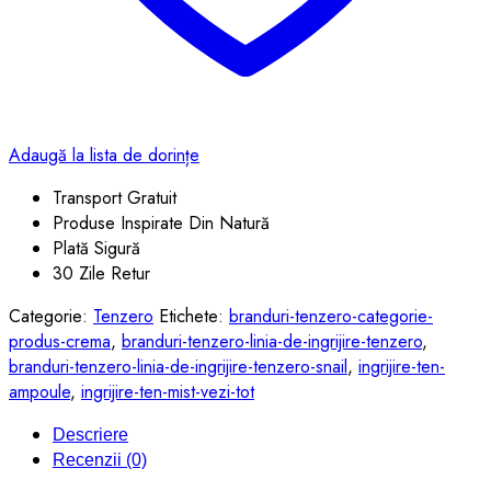
Adaugă la lista de dorințe
Transport Gratuit
Produse Inspirate Din Natură
Plată Sigură
30 Zile Retur
Categorie:
Tenzero
Etichete:
branduri-tenzero-categorie-
produs-crema
,
branduri-tenzero-linia-de-ingrijire-tenzero
,
branduri-tenzero-linia-de-ingrijire-tenzero-snail
,
ingrijire-ten-
ampoule
,
ingrijire-ten-mist-vezi-tot
Descriere
Recenzii (0)