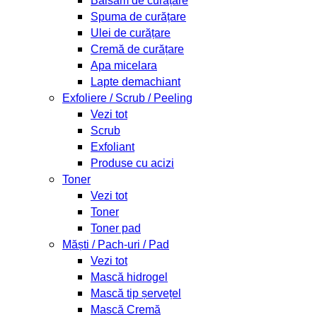
Balsam de curățare
Spuma de curățare
Ulei de curățare
Cremă de curățare
Apa micelara
Lapte demachiant
Exfoliere / Scrub / Peeling
Vezi tot
Scrub
Exfoliant
Produse cu acizi
Toner
Vezi tot
Toner
Toner pad
Măști / Pach-uri / Pad
Vezi tot
Mască hidrogel
Mască tip șervețel
Mască Cremă