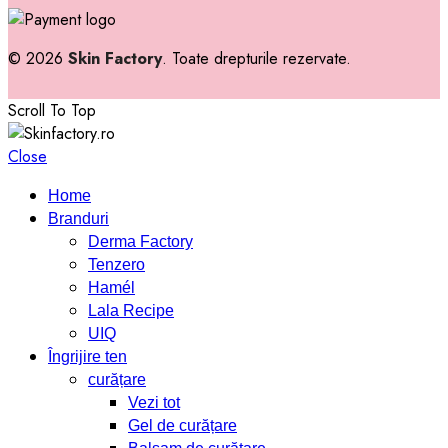
© 2026
Skin Factory
. Toate drepturile rezervate.
Scroll To Top
Close
Home
Branduri
Derma Factory
Tenzero
Hamél
Lala Recipe
UIQ
Îngrijire ten
curățare
Vezi tot
Gel de curățare