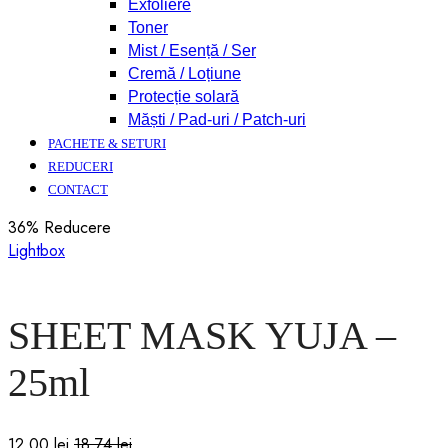
Exfoliere
Toner
Mist / Esență / Ser
Cremă / Loțiune
Protecție solară
Măști / Pad-uri / Patch-uri
PACHETE & SETURI
REDUCERI
CONTACT
36
% Reducere
Lightbox
SHEET MASK YUJA –
25ml
12,00
lei
18,74
lei