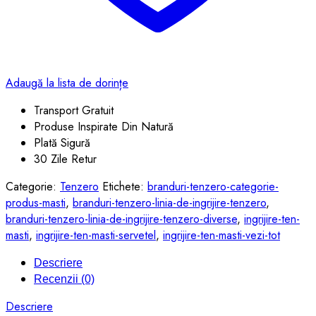
Adaugă la lista de dorințe
Transport Gratuit
Produse Inspirate Din Natură
Plată Sigură
30 Zile Retur
Categorie:
Tenzero
Etichete:
branduri-tenzero-categorie-
produs-masti
,
branduri-tenzero-linia-de-ingrijire-tenzero
,
branduri-tenzero-linia-de-ingrijire-tenzero-diverse
,
ingrijire-ten-
masti
,
ingrijire-ten-masti-servetel
,
ingrijire-ten-masti-vezi-tot
Descriere
Recenzii (0)
Descriere