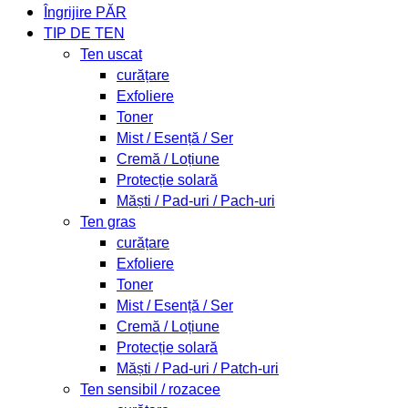
Îngrijire PĂR
TIP DE TEN
Ten uscat
curățare
Exfoliere
Toner
Mist / Esență / Ser
Cremă / Loțiune
Protecție solară
Măști / Pad-uri / Pach-uri
Ten gras
curățare
Exfoliere
Toner
Mist / Esență / Ser
Cremă / Loțiune
Protecție solară
Măști / Pad-uri / Patch-uri
Ten sensibil / rozacee