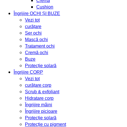
Cremă
Cushion
Îngrijire OCHI ȘI BUZE
Vezi tot
curățare
Ser ochi
Mască ochi
Tratament ochi
Cremă ochi
Buze
Protecție solară
Îngrijire CORP
Vezi tot
curățare corp
Scrub & exfoliant
Hidratare corp
Îngrijire mâini
Îngrijire picioare
Protecție solară
Protecție cu pigment