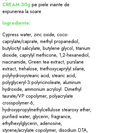
CREAM 30g
pe piele inainte de
expunerea la soare
Ingrediente:
Cypress water, zinc oxide, coco-
caprylate/caprate, methyl propanediol,
butyloctyl salicylate, butylene glycol, titanium
dioxide, caprylyl methicone, 1,2-hexanediol,
niacinamide, Green tea extract, purslane
extract, trehalose, triethoxycaprylyl silane,
polyhydroxystearic acid, stearic acid,
polyglyceryl-3 polyricinoleate, aluminum
hydroxide, ammonium acryloyl. Dimethyl
taurate/VP copolymer, polyacrylate
crosspolymer-6,
hydroxypropylmethylcellulose stearoxy ether,
purified water, glycerin, fragrance,
ethylhexylglycerin, adenosine,
styrene/acrylate copolymer, disodium DTA,