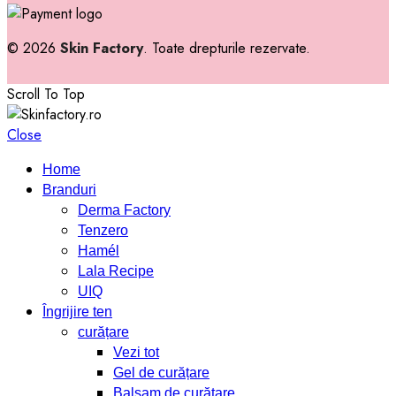
© 2026
Skin Factory
. Toate drepturile rezervate.
Scroll To Top
Close
Home
Branduri
Derma Factory
Tenzero
Hamél
Lala Recipe
UIQ
Îngrijire ten
curățare
Vezi tot
Gel de curățare
Balsam de curățare