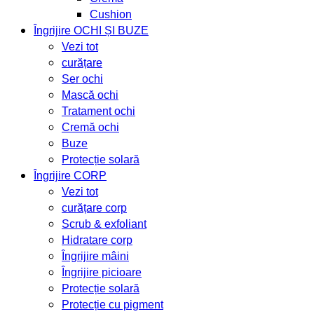
Cushion
Îngrijire OCHI ȘI BUZE
Vezi tot
curățare
Ser ochi
Mască ochi
Tratament ochi
Cremă ochi
Buze
Protecție solară
Îngrijire CORP
Vezi tot
curățare corp
Scrub & exfoliant
Hidratare corp
Îngrijire mâini
Îngrijire picioare
Protecție solară
Protecție cu pigment