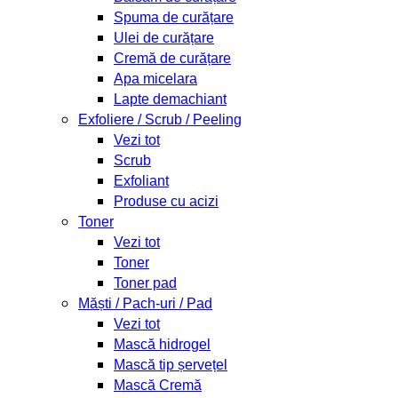
Spuma de curățare
Ulei de curățare
Cremă de curățare
Apa micelara
Lapte demachiant
Exfoliere / Scrub / Peeling
Vezi tot
Scrub
Exfoliant
Produse cu acizi
Toner
Vezi tot
Toner
Toner pad
Măști / Pach-uri / Pad
Vezi tot
Mască hidrogel
Mască tip șervețel
Mască Cremă