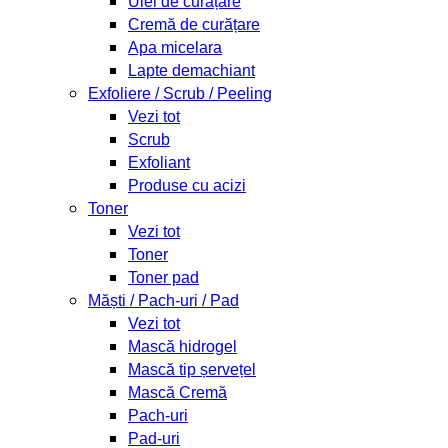
Ulei de curățare
Cremă de curățare
Apa micelara
Lapte demachiant
Exfoliere / Scrub / Peeling
Vezi tot
Scrub
Exfoliant
Produse cu acizi
Toner
Vezi tot
Toner
Toner pad
Măști / Pach-uri / Pad
Vezi tot
Mască hidrogel
Mască tip șervețel
Mască Cremă
Pach-uri
Pad-uri