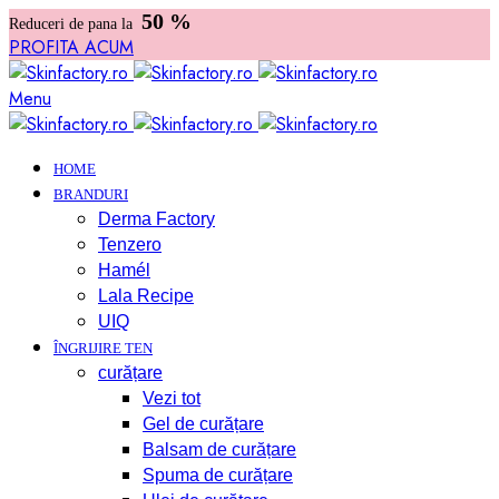
50 %
Reduceri de pana la
PROFITA ACUM
Menu
HOME
BRANDURI
Derma Factory
Tenzero
Hamél
Lala Recipe
UIQ
ÎNGRIJIRE TEN
curățare
Vezi tot
Gel de curățare
Balsam de curățare
Spuma de curățare