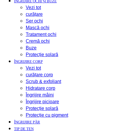
ÎNGRIJIRE OCHI ȘI BUZE
Vezi tot
curățare
Ser ochi
Mască ochi
Tratament ochi
Cremă ochi
Buze
Protecție solară
ÎNGRIJIRE CORP
Vezi tot
curățare corp
Scrub & exfoliant
Hidratare corp
Îngrijire mâini
Îngrijire picioare
Protecție solară
Protecție cu pigment
ÎNGRIJIRE PĂR
TIP DE TEN