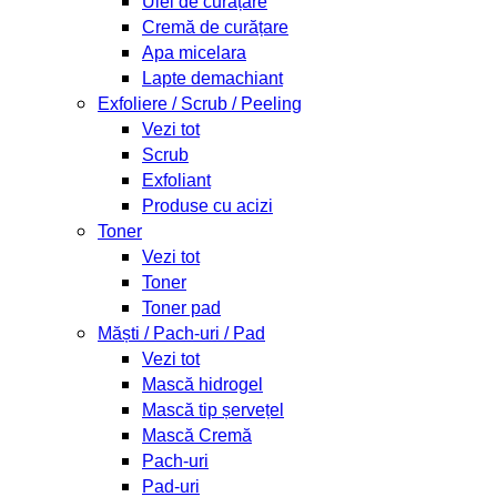
Ulei de curățare
Cremă de curățare
Apa micelara
Lapte demachiant
Exfoliere / Scrub / Peeling
Vezi tot
Scrub
Exfoliant
Produse cu acizi
Toner
Vezi tot
Toner
Toner pad
Măști / Pach-uri / Pad
Vezi tot
Mască hidrogel
Mască tip șervețel
Mască Cremă
Pach-uri
Pad-uri