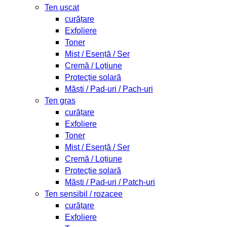
Ten uscat
curățare
Exfoliere
Toner
Mist / Esență / Ser
Cremă / Loțiune
Protecție solară
Măști / Pad-uri / Pach-uri
Ten gras
curățare
Exfoliere
Toner
Mist / Esență / Ser
Cremă / Loțiune
Protecție solară
Măști / Pad-uri / Patch-uri
Ten sensibil / rozacee
curățare
Exfoliere