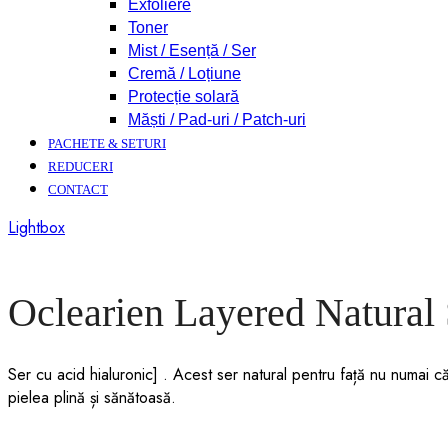
Exfoliere
Toner
Mist / Esență / Ser
Cremă / Loțiune
Protecție solară
Măști / Pad-uri / Patch-uri
PACHETE & SETURI
REDUCERI
CONTACT
Lightbox
Oclearien Layered Natural
Ser cu acid hialuronic] . Acest ser natural pentru față nu numai c
pielea plină și sănătoasă.