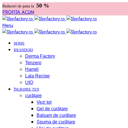
50 %
Reduceri de pana la
PROFITA ACUM
Menu
HOME
BRANDURI
Derma Factory
Tenzero
Hamél
Lala Recipe
UIQ
ÎNGRIJIRE TEN
curățare
Vezi tot
Gel de curățare
Balsam de curățare
Spuma de curățare