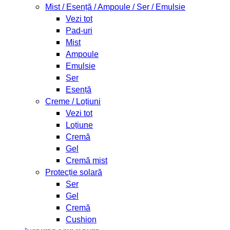
Mist / Esență / Ampoule / Ser / Emulsie
Vezi tot
Pad-uri
Mist
Ampoule
Emulsie
Ser
Esență
Creme / Loțiuni
Vezi tot
Loțiune
Cremă
Gel
Cremă mist
Protecție solară
Ser
Gel
Cremă
Cushion