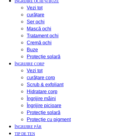
ÎNGRIJIRE OCHI ȘI BUZE
Vezi tot
curățare
Ser ochi
Mască ochi
Tratament ochi
Cremă ochi
Buze
Protecție solară
ÎNGRIJIRE CORP
Vezi tot
curățare corp
Scrub & exfoliant
Hidratare corp
Îngrijire mâini
Îngrijire picioare
Protecție solară
Protecție cu pigment
ÎNGRIJIRE PĂR
TIP DE TEN