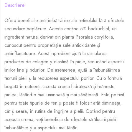
Descriere:
Ofera beneficiile anti-îmbătrânire ale retinolului fără efectele
secundare neplăcute. Acesta conține 5% backuchiol, un
ingredient natural derivat din planta Psoralea corylifolia,
cunoscut pentru proprietățile sale antioxidante și
antiinflamatoare. Acest ingredient ajută la stimularea
producției de colagen și elastină în piele, reducând aspectul
liniilor fine și ridurilor. De asemenea, ajută la îmbunătățirea
texturii pielii și la reducerea aspectului porilor. Cu o formulă
bogată în nutrienți, acesta crema hidratează și hrăneste
pielea, lăsând-o mai luminoasă și mai sănătoasă. Este potrivit
pentru toate tipurile de ten și poate fi folosit atât dimineața,
cât și seara, în rutina de îngrijire a pielii. Optând pentru
aceasta crema, veți beneficia de efectele strălucirii pielii
îmbunătățite și a aspectului mai tânăr.