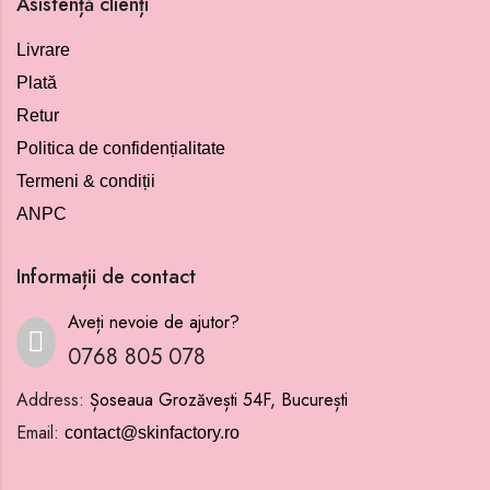
Asistență clienți
Livrare
Plată
Retur
Politica de confidențialitate
Termeni & condiții
ANPC
Informații de contact
Aveți nevoie de ajutor?
0768 805 078
Address:
Șoseaua Grozăvești 54F, București
Email:
contact@skinfactory.ro