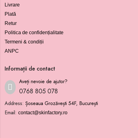
Livrare
Plată
Retur
Politica de confidențialitate
Termeni & condiții
ANPC
Informații de contact
Aveți nevoie de ajutor?
0768 805 078
Address:
Șoseaua Grozăvești 54F, București
Email:
contact@skinfactory.ro