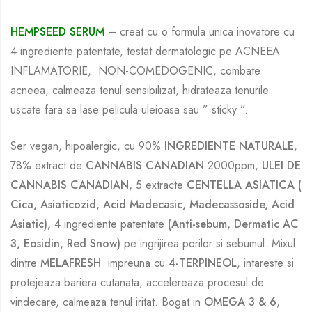
HEMPSEED SERUM
– creat cu o formula unica inovatore cu
4 ingrediente patentate, testat dermatologic pe ACNEEA
INFLAMATORIE, NON-COMEDOGENIC, combate
acneea, calmeaza tenul sensibilizat, hidrateaza tenurile
uscate fara sa lase pelicula uleioasa sau ” sticky ”.
Ser vegan, hipoalergic, cu 90%
INGREDIENTE NATURALE
,
78% extract de
CANNABIS CANADIAN
2000ppm,
ULEI DE
CANNABIS CANADIAN,
5 extracte
CENTELLA ASIATICA
(
Cica, Asiaticozid, Acid Madecasic, Madecassoside, Acid
Asiatic),
4 ingrediente patentate
(Anti-sebum, Dermatic AC
3, Eosidin, Red Snow)
pe ingrijirea porilor si sebumul. Mixul
dintre
MELAFRESH
impreuna cu
4-TERPINEOL
, intareste si
protejeaza bariera cutanata, accelereaza procesul de
vindecare, calmeaza tenul iritat. Bogat in
OMEGA 3 & 6
,