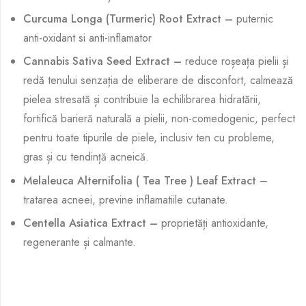
Curcuma Longa (Turmeric) Root Extract –
puternic
anti-oxidant si anti-inflamator
Cannabis Sativa Seed Extract –
reduce roșeața pielii și
redă tenului senzația de eliberare de disconfort, calmează
pielea stresată și contribuie la echilibrarea hidratării,
fortifică barieră naturală a pielii, non-comedogenic, perfect
pentru toate tipurile de piele, inclusiv ten cu probleme,
gras și cu tendință acneică.
Melaleuca Alternifolia ( Tea Tree ) Leaf Extract
–
tratarea acneei, previne inflamatiile cutanate.
Centella Asiatica Extract –
proprietăți antioxidante,
regenerante și calmante.