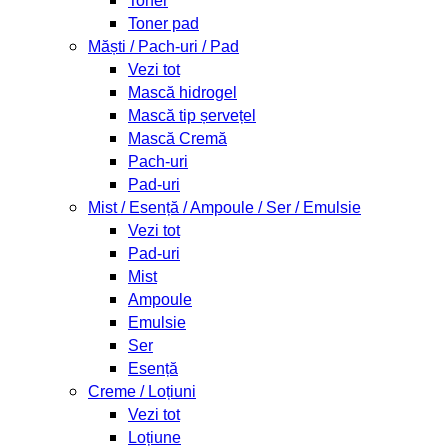
Toner
Toner pad
Măști / Pach-uri / Pad
Vezi tot
Mască hidrogel
Mască tip șervețel
Mască Cremă
Pach-uri
Pad-uri
Mist / Esență / Ampoule / Ser / Emulsie
Vezi tot
Pad-uri
Mist
Ampoule
Emulsie
Ser
Esență
Creme / Loțiuni
Vezi tot
Loțiune