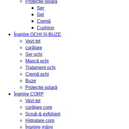
Protecție solară
Ser
Gel
Cremă
Cushion
Îngrijire OCHI ȘI BUZE
Vezi tot
curățare
Ser ochi
Mască ochi
Tratament ochi
Cremă ochi
Buze
Protecție solară
Îngrijire CORP
Vezi tot
curățare corp
Scrub & exfoliant
Hidratare corp
Îngrijire mâini