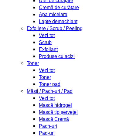
Ulei de curățare
Cremă de curățare
Apa micelara
Lapte demachiant
Exfoliere / Scrub / Peeling
Vezi tot
Scrub
Exfoliant
Produse cu acizi
Toner
Vezi tot
Toner
Toner pad
Măști / Pach-uri / Pad
Vezi tot
Mască hidrogel
Mască tip șervețel
Mască Cremă
Pach-uri
Pad-uri