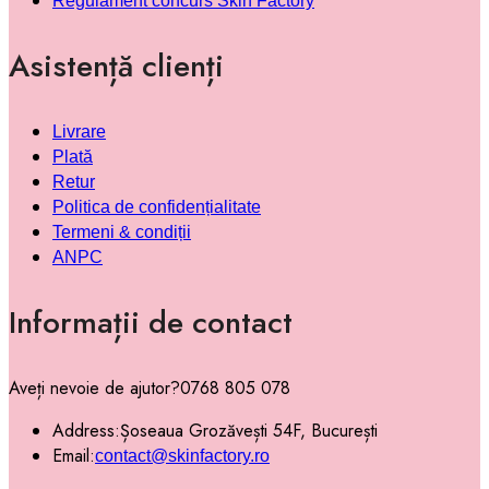
Regulament concurs Skin Factory
Asistență clienți
Livrare
Plată
Retur
Politica de confidențialitate
Termeni & condiții
ANPC
Informații de contact
Aveți nevoie de ajutor?
0768 805 078
Address:
Șoseaua Grozăvești 54F, București
Email:
contact@skinfactory.ro