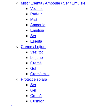
Mist / Esență / Ampoule / Ser / Emulsie
Vezi tot
Pad-uri
Mist
Ampoule
Emulsie
Ser
Esență
Creme / Loțiuni
Vezi tot
Loțiune
Cremă
Gel
Cremă mist
Protecție solară
Ser
Gel
Cremă
Cushion