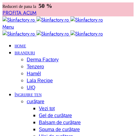
50 %
Reduceri de pana la
PROFITA ACUM
Menu
HOME
BRANDURI
Derma Factory
Tenzero
Hamél
Lala Recipe
UIQ
ÎNGRIJIRE TEN
curățare
Vezi tot
Gel de curățare
Balsam de curățare
Spuma de curățare