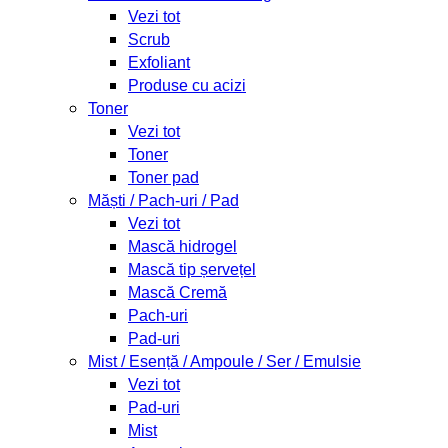
Vezi tot
Scrub
Exfoliant
Produse cu acizi
Toner
Vezi tot
Toner
Toner pad
Măști / Pach-uri / Pad
Vezi tot
Mască hidrogel
Mască tip șervețel
Mască Cremă
Pach-uri
Pad-uri
Mist / Esență / Ampoule / Ser / Emulsie
Vezi tot
Pad-uri
Mist