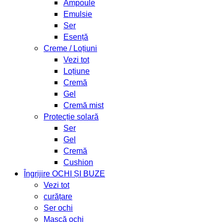
Ampoule
Emulsie
Ser
Esență
Creme / Loțiuni
Vezi tot
Loțiune
Cremă
Gel
Cremă mist
Protecție solară
Ser
Gel
Cremă
Cushion
Îngrijire OCHI ȘI BUZE
Vezi tot
curățare
Ser ochi
Mască ochi