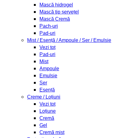
Mască hidrogel
Mască tip șervețel
Mască Cremă
Pach-uri
Pad-uri
Mist / Esență / Ampoule / Ser / Emulsie
Vezi tot
Pad-uri
Mist
Ampoule
Emulsie
Ser
Esență
Creme / Loțiuni
Vezi tot
Loțiune
Cremă
Gel
Cremă mist