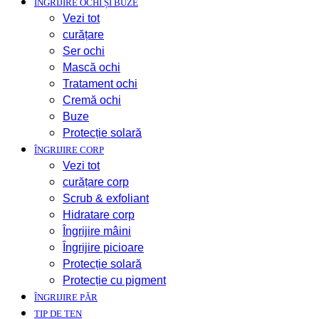
ÎNGRIJIRE OCHI ȘI BUZE
Vezi tot
curățare
Ser ochi
Mască ochi
Tratament ochi
Cremă ochi
Buze
Protecție solară
ÎNGRIJIRE CORP
Vezi tot
curățare corp
Scrub & exfoliant
Hidratare corp
Îngrijire mâini
Îngrijire picioare
Protecție solară
Protecție cu pigment
ÎNGRIJIRE PĂR
TIP DE TEN