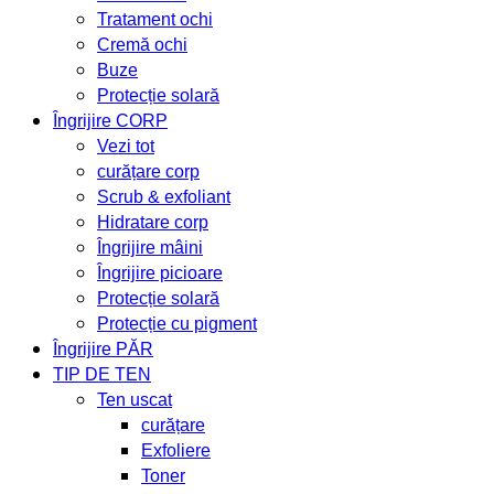
Tratament ochi
Cremă ochi
Buze
Protecție solară
Îngrijire CORP
Vezi tot
curățare corp
Scrub & exfoliant
Hidratare corp
Îngrijire mâini
Îngrijire picioare
Protecție solară
Protecție cu pigment
Îngrijire PĂR
TIP DE TEN
Ten uscat
curățare
Exfoliere
Toner