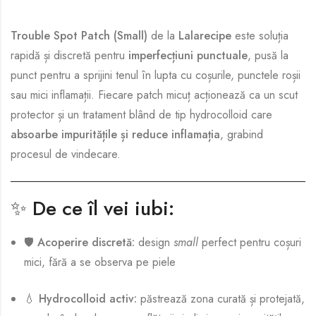
Trouble Spot Patch (Small)
de la
Lalarecipe
este soluția
rapidă și discretă pentru
imperfecțiuni punctuale
, pusă la
punct pentru a sprijini tenul în lupta cu coșurile, punctele roșii
sau mici inflamații. Fiecare patch micuț acționează ca un scut
protector și un tratament blând de tip hydrocolloid care
absoarbe impuritățile și reduce inflamația
, grabind
procesul de vindecare.
✨
De ce îl vei iubi:
🛡️
Acoperire discretă:
design
small
perfect pentru coșuri
mici, fără a se observa pe piele
💧
Hydrocolloid activ:
păstrează zona curată și protejată,