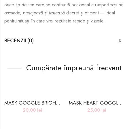
orice tip de ten care se confruntă ocazional cu imperfecțiuni:
ascunde, protejează și tratează
discret și eficient — ideal
pentru situații în care vrei rezultate rapide și vizibile.
RECENZII (0)
Cumpărate împreună frecvent
MASK GOGGLE BRIGHTENING – 7g*1pcs
MASK HEART GOGGLE MOISTURE – 7g*1pcs
20,00
lei
25,00
lei