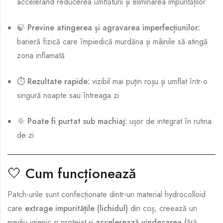
accelerând reducerea umflăturii și eliminarea impurităților
🍃
Previne atingerea și agravarea imperfecțiunilor:
barieră fizică care împiedică murdăria și mâinile să atingă
zona inflamată
⏱️
Rezultate rapide:
vizibil mai puțin roșu și umflat într-o
singură noapte sau întreaga zi
🌞
Poate fi purtat sub machiaj:
ușor de integrat în rutina
de zi
🤍
Cum funcționează
Patch-urile sunt confecționate dintr-un material hydrocolloid
care
extrage impuritățile (lichidul)
din coș, creează un
mediu igienic și protejat și
accelerează vindecarea
fără