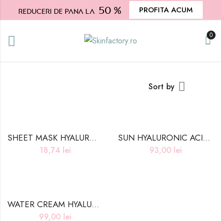
50 %
PROFITA ACUM
Reduceri de pana la
0
Sort by
SHEET MASK HYALURONIC ACID – 25ml
SUN HYALURONIC ACID MOISTURIZING – 50g
18,74
lei
93,00
lei
WATER CREAM HYALURONIC ACID HYDRATING – 50g
99,00
lei