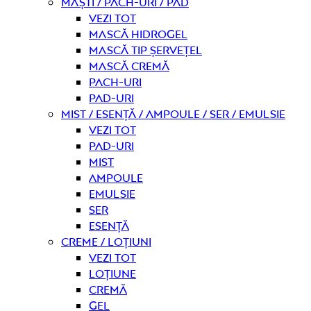
Măști / Pach-uri / Pad
Vezi tot
Mască hidrogel
Mască tip șervețel
Mască Cremă
Pach-uri
Pad-uri
Mist / Esență / Ampoule / Ser / Emulsie
Vezi tot
Pad-uri
Mist
Ampoule
Emulsie
Ser
Esență
Creme / Loțiuni
Vezi tot
Loțiune
Cremă
Gel