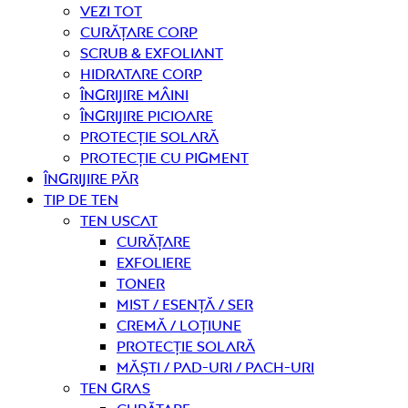
Vezi tot
curățare corp
Scrub & exfoliant
Hidratare corp
Îngrijire mâini
Îngrijire picioare
Protecție solară
Protecție cu pigment
Îngrijire PĂR
TIP DE TEN
Ten uscat
curățare
Exfoliere
Toner
Mist / Esență / Ser
Cremă / Loțiune
Protecție solară
Măști / Pad-uri / Pach-uri
Ten gras