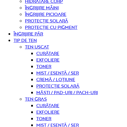
Hidratare corp
Îngrijire mâini
Îngrijire picioare
Protecție solară
Protecție cu pigment
Îngrijire PĂR
TIP DE TEN
Ten uscat
curățare
Exfoliere
Toner
Mist / Esență / Ser
Cremă / Loțiune
Protecție solară
Măști / Pad-uri / Pach-uri
Ten gras
curățare
Exfoliere
Toner
Mist / Esență / Ser