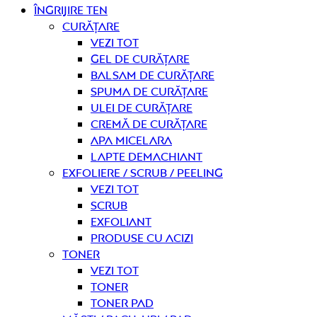
Îngrijire ten
curățare
Vezi tot
Gel de curățare
Balsam de curățare
Spuma de curățare
Ulei de curățare
Cremă de curățare
Apa micelara
Lapte demachiant
Exfoliere / Scrub / Peeling
Vezi tot
Scrub
Exfoliant
Produse cu acizi
Toner
Vezi tot
Toner
Toner pad