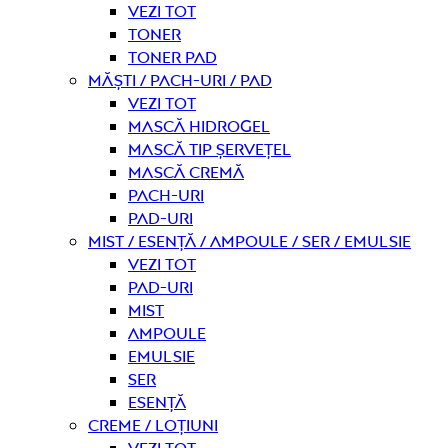
Vezi tot
Toner
Toner pad
Măști / Pach-uri / Pad
Vezi tot
Mască hidrogel
Mască tip șervețel
Mască Cremă
Pach-uri
Pad-uri
Mist / Esență / Ampoule / Ser / Emulsie
Vezi tot
Pad-uri
Mist
Ampoule
Emulsie
Ser
Esență
Creme / Loțiuni
Vezi tot