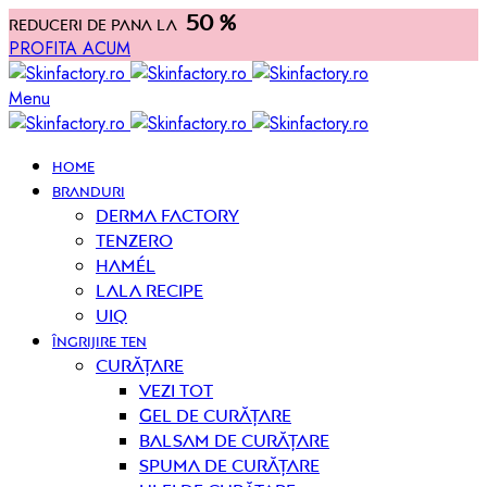
50 %
Reduceri de pana la
PROFITA ACUM
Menu
HOME
BRANDURI
Derma Factory
Tenzero
Hamél
Lala Recipe
UIQ
ÎNGRIJIRE TEN
curățare
Vezi tot
Gel de curățare
Balsam de curățare
Spuma de curățare