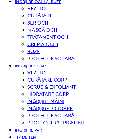
ÎNGRIJIRE OCHI ȘI BUZE
Vezi tot
curățare
Ser ochi
Mască ochi
Tratament ochi
Cremă ochi
Buze
Protecție solară
ÎNGRIJIRE CORP
Vezi tot
curățare corp
Scrub & exfoliant
Hidratare corp
Îngrijire mâini
Îngrijire picioare
Protecție solară
Protecție cu pigment
ÎNGRIJIRE PĂR
TIP DE TEN