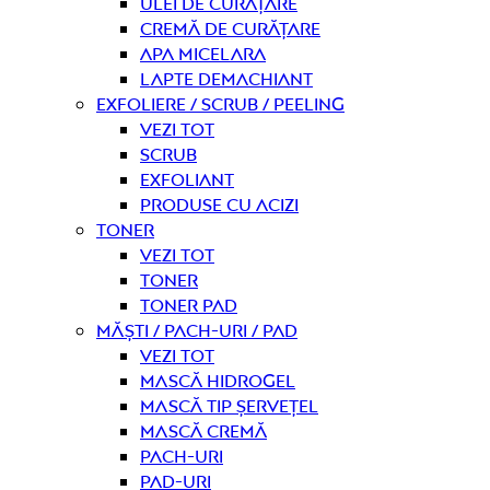
Ulei de curățare
Cremă de curățare
Apa micelara
Lapte demachiant
Exfoliere / Scrub / Peeling
Vezi tot
Scrub
Exfoliant
Produse cu acizi
Toner
Vezi tot
Toner
Toner pad
Măști / Pach-uri / Pad
Vezi tot
Mască hidrogel
Mască tip șervețel
Mască Cremă
Pach-uri
Pad-uri