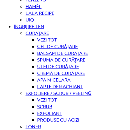
Hamél
Lala Recipe
UIQ
Îngrijire ten
curățare
Vezi tot
Gel de curățare
Balsam de curățare
Spuma de curățare
Ulei de curățare
Cremă de curățare
Apa micelara
Lapte demachiant
Exfoliere / Scrub / Peeling
Vezi tot
Scrub
Exfoliant
Produse cu acizi
Toner