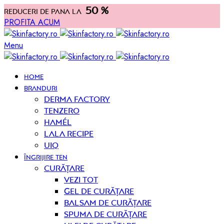
50 %
Reduceri de pana la
PROFITA ACUM
Menu
HOME
BRANDURI
Derma Factory
Tenzero
Hamél
Lala Recipe
UIQ
ÎNGRIJIRE TEN
curățare
Vezi tot
Gel de curățare
Balsam de curățare
Spuma de curățare