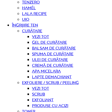
Tenzero
Hamél
Lala Recipe
UIQ
Îngrijire ten
curățare
Vezi tot
Gel de curățare
Balsam de curățare
Spuma de curățare
Ulei de curățare
Cremă de curățare
Apa micelara
Lapte demachiant
Exfoliere / Scrub / Peeling
Vezi tot
Scrub
Exfoliant
Produse cu acizi
Toner