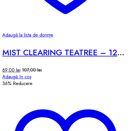
Adaugă la lista de dorințe
MIST CLEARING TEATREE – 120ml
69,00
lei
107,00
lei
Adaugă în coș
36
% Reducere