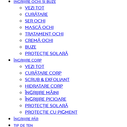
ÎNGRIJIRE OCHI ȘI BUZE
Vezi tot
curățare
Ser ochi
Mască ochi
Tratament ochi
Cremă ochi
Buze
Protecție solară
ÎNGRIJIRE CORP
Vezi tot
curățare corp
Scrub & exfoliant
Hidratare corp
Îngrijire mâini
Îngrijire picioare
Protecție solară
Protecție cu pigment
ÎNGRIJIRE PĂR
TIP DE TEN