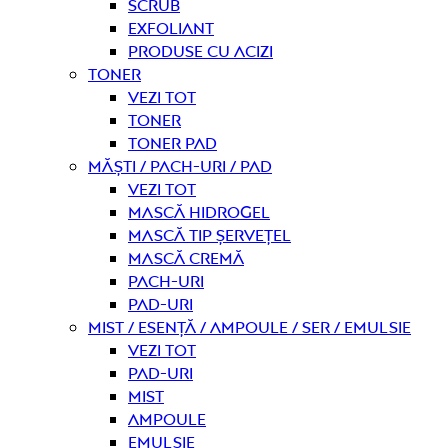
Scrub
Exfoliant
Produse cu acizi
Toner
Vezi tot
Toner
Toner pad
Măști / Pach-uri / Pad
Vezi tot
Mască hidrogel
Mască tip șervețel
Mască Cremă
Pach-uri
Pad-uri
Mist / Esență / Ampoule / Ser / Emulsie
Vezi tot
Pad-uri
Mist
Ampoule
Emulsie