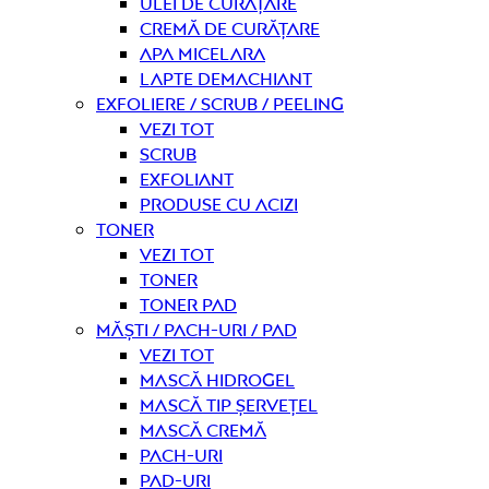
Ulei de curățare
Cremă de curățare
Apa micelara
Lapte demachiant
Exfoliere / Scrub / Peeling
Vezi tot
Scrub
Exfoliant
Produse cu acizi
Toner
Vezi tot
Toner
Toner pad
Măști / Pach-uri / Pad
Vezi tot
Mască hidrogel
Mască tip șervețel
Mască Cremă
Pach-uri
Pad-uri