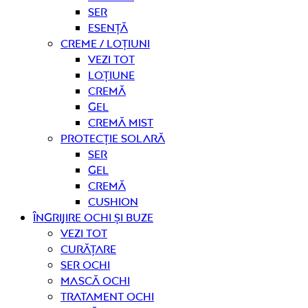
Ser
Esență
Creme / Loțiuni
Vezi tot
Loțiune
Cremă
Gel
Cremă mist
Protecție solară
Ser
Gel
Cremă
Cushion
Îngrijire OCHI ȘI BUZE
Vezi tot
curățare
Ser ochi
Mască ochi
Tratament ochi