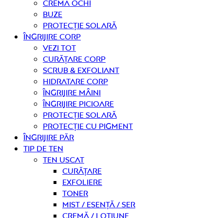
Cremă ochi
Buze
Protecție solară
Îngrijire CORP
Vezi tot
curățare corp
Scrub & exfoliant
Hidratare corp
Îngrijire mâini
Îngrijire picioare
Protecție solară
Protecție cu pigment
Îngrijire PĂR
TIP DE TEN
Ten uscat
curățare
Exfoliere
Toner
Mist / Esență / Ser
Cremă / Loțiune