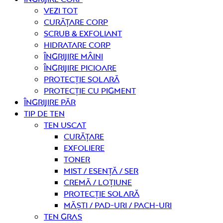
Vezi tot
curățare corp
Scrub & exfoliant
Hidratare corp
Îngrijire mâini
Îngrijire picioare
Protecție solară
Protecție cu pigment
Îngrijire PĂR
TIP DE TEN
Ten uscat
curățare
Exfoliere
Toner
Mist / Esență / Ser
Cremă / Loțiune
Protecție solară
Măști / Pad-uri / Pach-uri
Ten gras