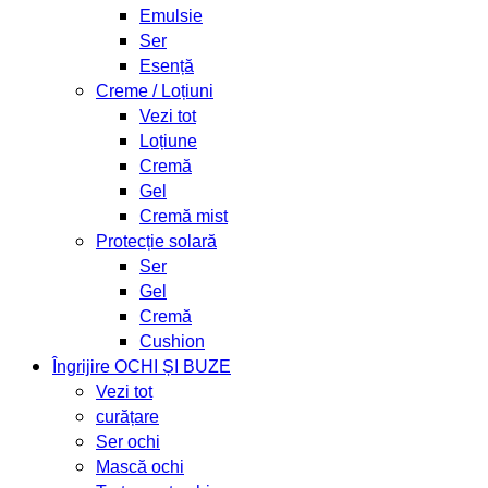
Emulsie
Ser
Esență
Creme / Loțiuni
Vezi tot
Loțiune
Cremă
Gel
Cremă mist
Protecție solară
Ser
Gel
Cremă
Cushion
Îngrijire OCHI ȘI BUZE
Vezi tot
curățare
Ser ochi
Mască ochi