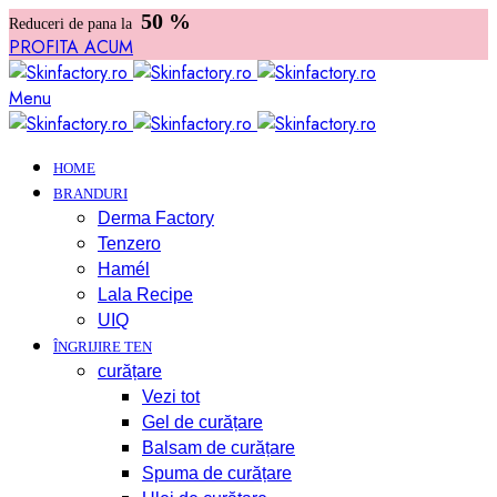
50 %
Reduceri de pana la
PROFITA ACUM
Menu
HOME
BRANDURI
Derma Factory
Tenzero
Hamél
Lala Recipe
UIQ
ÎNGRIJIRE TEN
curățare
Vezi tot
Gel de curățare
Balsam de curățare
Spuma de curățare