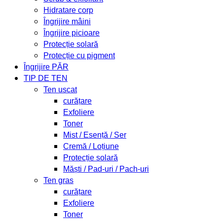
Hidratare corp
Îngrijire mâini
Îngrijire picioare
Protecție solară
Protecție cu pigment
Îngrijire PĂR
TIP DE TEN
Ten uscat
curățare
Exfoliere
Toner
Mist / Esență / Ser
Cremă / Loțiune
Protecție solară
Măști / Pad-uri / Pach-uri
Ten gras
curățare
Exfoliere
Toner