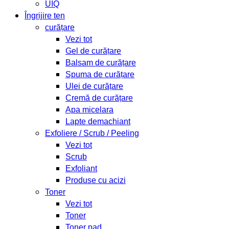
UIQ
Îngrijire ten
curățare
Vezi tot
Gel de curățare
Balsam de curățare
Spuma de curățare
Ulei de curățare
Cremă de curățare
Apa micelara
Lapte demachiant
Exfoliere / Scrub / Peeling
Vezi tot
Scrub
Exfoliant
Produse cu acizi
Toner
Vezi tot
Toner
Toner pad