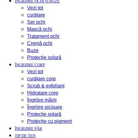
ÎNGRIJIRE OCHI ȘI BUZE
Vezi tot
curățare
Ser ochi
Mască ochi
Tratament ochi
Cremă ochi
Buze
Protecție solară
ÎNGRIJIRE CORP
Vezi tot
curățare corp
Scrub & exfoliant
Hidratare corp
Îngrijire mâini
Îngrijire picioare
Protecție solară
Protecție cu pigment
ÎNGRIJIRE PĂR
TIP DE TEN