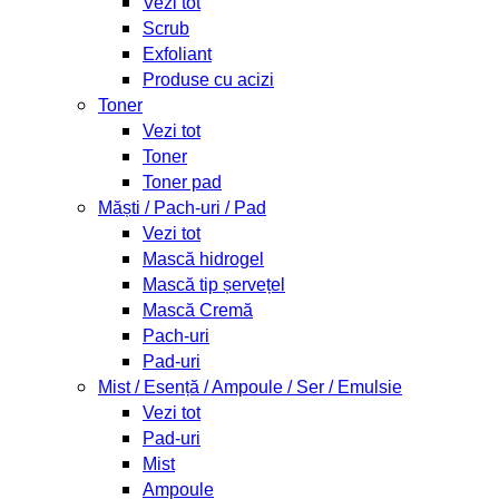
Vezi tot
Scrub
Exfoliant
Produse cu acizi
Toner
Vezi tot
Toner
Toner pad
Măști / Pach-uri / Pad
Vezi tot
Mască hidrogel
Mască tip șervețel
Mască Cremă
Pach-uri
Pad-uri
Mist / Esență / Ampoule / Ser / Emulsie
Vezi tot
Pad-uri
Mist
Ampoule