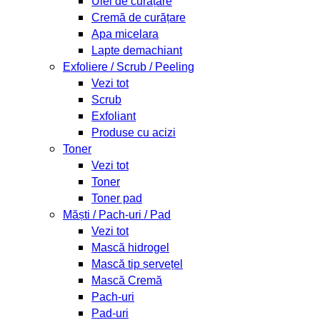
Ulei de curățare
Cremă de curățare
Apa micelara
Lapte demachiant
Exfoliere / Scrub / Peeling
Vezi tot
Scrub
Exfoliant
Produse cu acizi
Toner
Vezi tot
Toner
Toner pad
Măști / Pach-uri / Pad
Vezi tot
Mască hidrogel
Mască tip șervețel
Mască Cremă
Pach-uri
Pad-uri