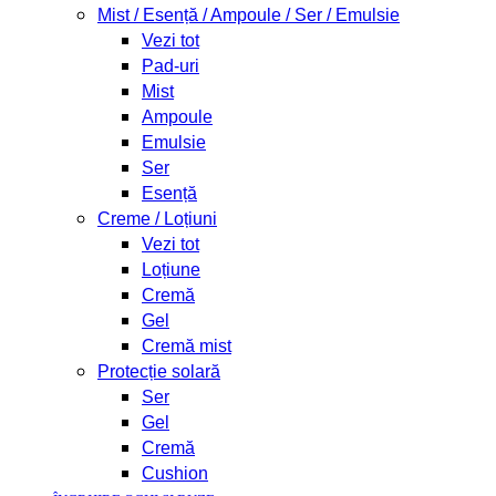
Mist / Esență / Ampoule / Ser / Emulsie
Vezi tot
Pad-uri
Mist
Ampoule
Emulsie
Ser
Esență
Creme / Loțiuni
Vezi tot
Loțiune
Cremă
Gel
Cremă mist
Protecție solară
Ser
Gel
Cremă
Cushion