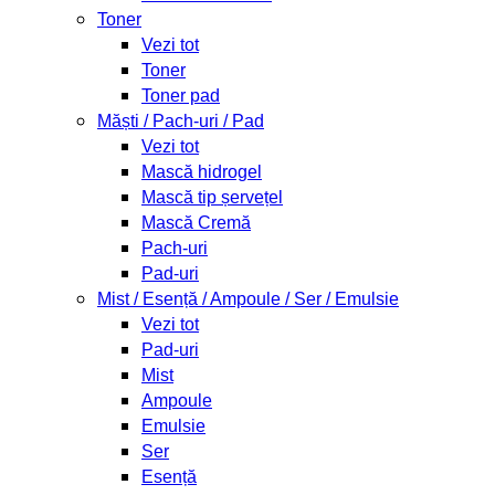
Toner
Vezi tot
Toner
Toner pad
Măști / Pach-uri / Pad
Vezi tot
Mască hidrogel
Mască tip șervețel
Mască Cremă
Pach-uri
Pad-uri
Mist / Esență / Ampoule / Ser / Emulsie
Vezi tot
Pad-uri
Mist
Ampoule
Emulsie
Ser
Esență