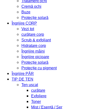
Tratament ochi
Cremă ochi
Buze
Protecție solară
Îngrijire CORP
Vezi tot
curățare corp
Scrub & exfoliant
Hidratare corp
Îngrijire mâini
Îngrijire picioare
Protecție solară
Protecție cu pigment
Îngrijire PĂR
TIP DE TEN
Ten uscat
curățare
Exfoliere
Toner
Mist / Esență / Ser