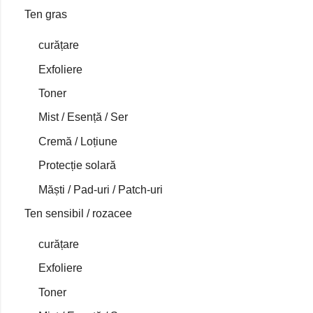
Ten gras
curățare
Exfoliere
Toner
Mist / Esență / Ser
Cremă / Loțiune
Protecție solară
Măști / Pad-uri / Patch-uri
Ten sensibil / rozacee
curățare
Exfoliere
Toner