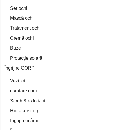
Ser ochi
Mască ochi
Tratament ochi
Cremă ochi
Buze
Protecție solară
Îngrijire CORP
Vezi tot
curățare corp
Scrub & exfoliant
Hidratare corp
Îngrijire mâini