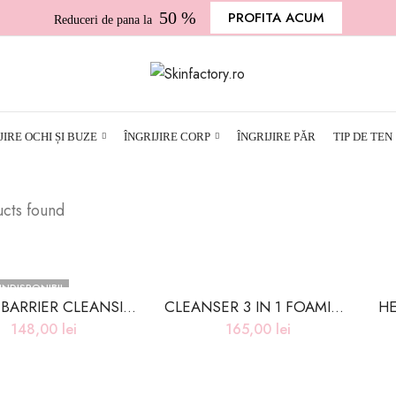
50 %
PROFITA ACUM
Reduceri de pana la
JIRE OCHI ȘI BUZE
ÎNGRIJIRE CORP
ÎNGRIJIRE PĂR
TIP DE TEN
ucts found
INDISPONIBIL
BIOME BARRIER CLEANSING FOAM – 120ml
CLEANSER 3 IN 1 FOAMING SELF YUZU – 200ml
148,00
lei
165,00
lei