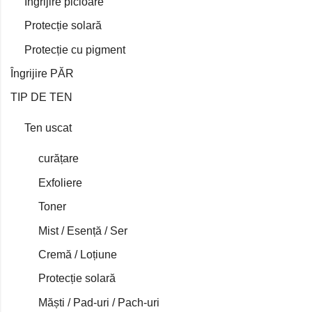
Îngrijire picioare
Protecție solară
Protecție cu pigment
Îngrijire PĂR
TIP DE TEN
Ten uscat
curățare
Exfoliere
Toner
Mist / Esență / Ser
Cremă / Loțiune
Protecție solară
Măști / Pad-uri / Pach-uri