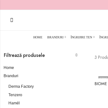
HOME
BRANDURI
ÎNGRIJIRE TEN
ÎNGRI
Filtrează produsele
3 Prod
Home
Branduri
STOC 
Derma Factory
Tenzero
Hamél