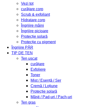
Vezi tot
curățare corp
Scrub & exfoliant
Hidratare corp
Îngrijire mâini
Îngrijire picioare
Protecție solară
Protecție cu pigment
Îngrijire PĂR
TIP DE TEN
Ten uscat
curățare
Exfoliere
Toner
Mist / Esență / Ser
Cremă / Loțiune
Protecție solară
Măști / Pad-uri / Pach-uri
Ten gras