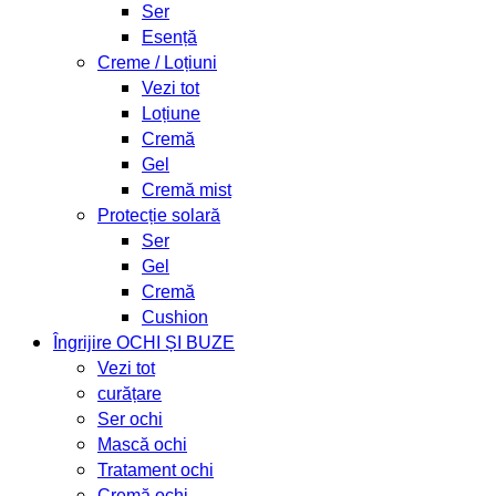
Ser
Esență
Creme / Loțiuni
Vezi tot
Loțiune
Cremă
Gel
Cremă mist
Protecție solară
Ser
Gel
Cremă
Cushion
Îngrijire OCHI ȘI BUZE
Vezi tot
curățare
Ser ochi
Mască ochi
Tratament ochi
Cremă ochi