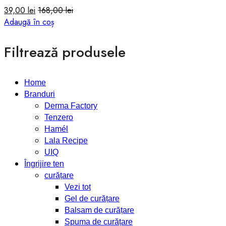
39,00
lei
168,00
lei
Adaugă în coș
Filtrează produsele
Home
Branduri
Derma Factory
Tenzero
Hamél
Lala Recipe
UIQ
Îngrijire ten
curățare
Vezi tot
Gel de curățare
Balsam de curățare
Spuma de curățare