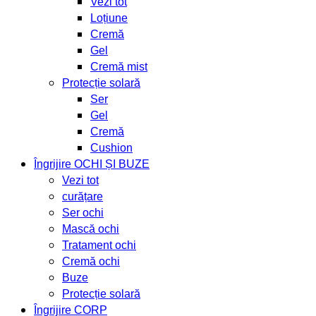
Vezi tot
Loțiune
Cremă
Gel
Cremă mist
Protecție solară
Ser
Gel
Cremă
Cushion
Îngrijire OCHI ȘI BUZE
Vezi tot
curățare
Ser ochi
Mască ochi
Tratament ochi
Cremă ochi
Buze
Protecție solară
Îngrijire CORP