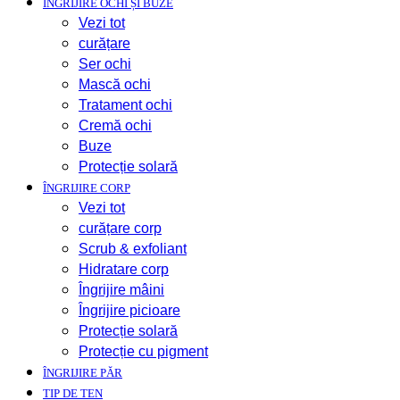
ÎNGRIJIRE OCHI ȘI BUZE
Vezi tot
curățare
Ser ochi
Mască ochi
Tratament ochi
Cremă ochi
Buze
Protecție solară
ÎNGRIJIRE CORP
Vezi tot
curățare corp
Scrub & exfoliant
Hidratare corp
Îngrijire mâini
Îngrijire picioare
Protecție solară
Protecție cu pigment
ÎNGRIJIRE PĂR
TIP DE TEN