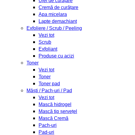
Ulei de curățare
Cremă de curățare
Apa micelara
Lapte demachiant
Exfoliere / Scrub / Peeling
Vezi tot
Scrub
Exfoliant
Produse cu acizi
Toner
Vezi tot
Toner
Toner pad
Măști / Pach-uri / Pad
Vezi tot
Mască hidrogel
Mască tip șervețel
Mască Cremă
Pach-uri
Pad-uri