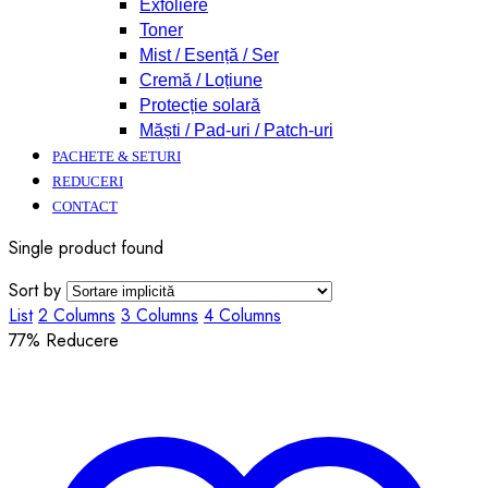
Exfoliere
Toner
Mist / Esență / Ser
Cremă / Loțiune
Protecție solară
Măști / Pad-uri / Patch-uri
PACHETE & SETURI
REDUCERI
CONTACT
Single product found
Sort by
List
2 Columns
3 Columns
4 Columns
77
% Reducere