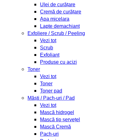
Ulei de curățare
Cremă de curățare
Apa micelara
Lapte demachiant
Exfoliere / Scrub / Peeling
Vezi tot
Scrub
Exfoliant
Produse cu acizi
Toner
Vezi tot
Toner
Toner pad
Măști / Pach-uri / Pad
Vezi tot
Mască hidrogel
Mască tip șervețel
Mască Cremă
Pach-uri