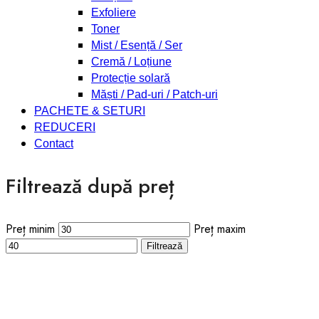
Exfoliere
Toner
Mist / Esență / Ser
Cremă / Loțiune
Protecție solară
Măști / Pad-uri / Patch-uri
PACHETE & SETURI
REDUCERI
Contact
Filtrează după preț
Preț minim
Preț maxim
Filtrează