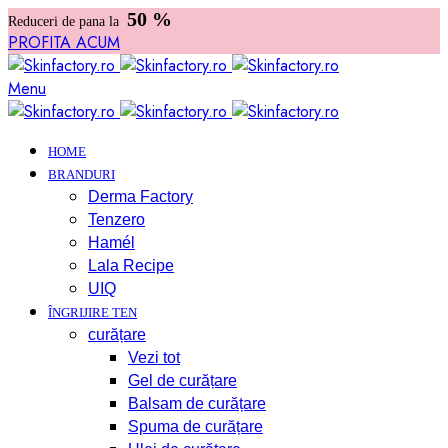
50 %
Reduceri de pana la
PROFITA ACUM
Menu
HOME
BRANDURI
Derma Factory
Tenzero
Hamél
Lala Recipe
UIQ
ÎNGRIJIRE TEN
curățare
Vezi tot
Gel de curățare
Balsam de curățare
Spuma de curățare