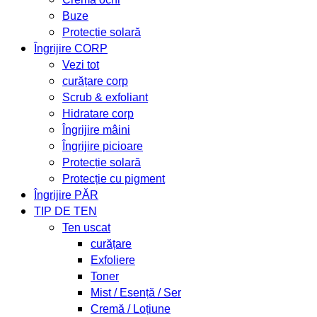
Buze
Protecție solară
Îngrijire CORP
Vezi tot
curățare corp
Scrub & exfoliant
Hidratare corp
Îngrijire mâini
Îngrijire picioare
Protecție solară
Protecție cu pigment
Îngrijire PĂR
TIP DE TEN
Ten uscat
curățare
Exfoliere
Toner
Mist / Esență / Ser
Cremă / Loțiune