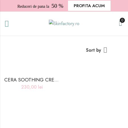
50 %
PROFITA ACUM
Reduceri de pana la
0
Sort by
CERA SOOTHING CREAM – 80ml
230,00
lei