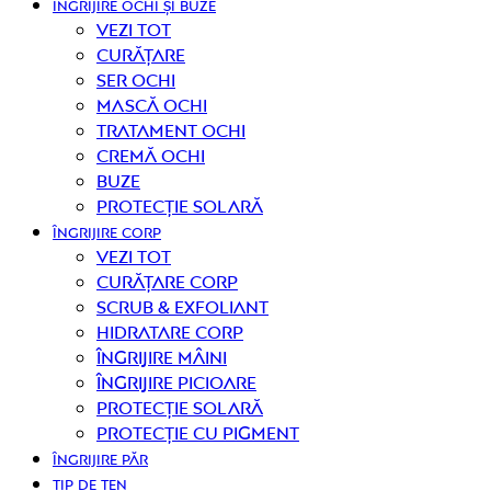
ÎNGRIJIRE OCHI ȘI BUZE
Vezi tot
curățare
Ser ochi
Mască ochi
Tratament ochi
Cremă ochi
Buze
Protecție solară
ÎNGRIJIRE CORP
Vezi tot
curățare corp
Scrub & exfoliant
Hidratare corp
Îngrijire mâini
Îngrijire picioare
Protecție solară
Protecție cu pigment
ÎNGRIJIRE PĂR
TIP DE TEN