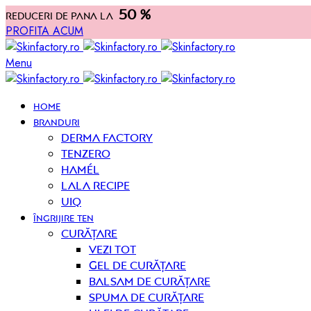
50 %
Reduceri de pana la
PROFITA ACUM
Menu
HOME
BRANDURI
Derma Factory
Tenzero
Hamél
Lala Recipe
UIQ
ÎNGRIJIRE TEN
curățare
Vezi tot
Gel de curățare
Balsam de curățare
Spuma de curățare