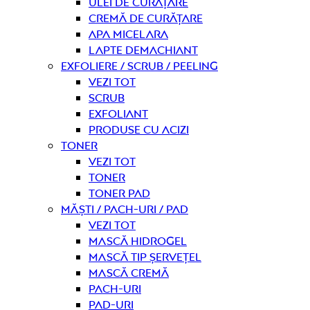
Ulei de curățare
Cremă de curățare
Apa micelara
Lapte demachiant
Exfoliere / Scrub / Peeling
Vezi tot
Scrub
Exfoliant
Produse cu acizi
Toner
Vezi tot
Toner
Toner pad
Măști / Pach-uri / Pad
Vezi tot
Mască hidrogel
Mască tip șervețel
Mască Cremă
Pach-uri
Pad-uri