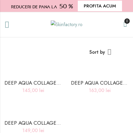
50 %
PROFITA ACUM
Reduceri de pana la
0
Sort by
DEEP AQUA COLLAGEN ALL IN ONE AMPOULE 2X – 250ml
DEEP AQUA COLLAGEN CREAM 2X – 100g
145,00
lei
163,00
lei
DEEP AQUA COLLAGEN EYE SERUM 2X – 30ml
149,00
lei