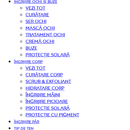
ÎNGRIJIRE OCHI ȘI BUZE
Vezi tot
curățare
Ser ochi
Mască ochi
Tratament ochi
Cremă ochi
Buze
Protecție solară
ÎNGRIJIRE CORP
Vezi tot
curățare corp
Scrub & exfoliant
Hidratare corp
Îngrijire mâini
Îngrijire picioare
Protecție solară
Protecție cu pigment
ÎNGRIJIRE PĂR
TIP DE TEN