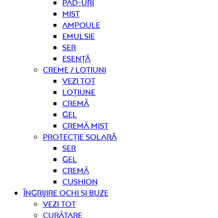
Pad-uri
Mist
Ampoule
Emulsie
Ser
Esență
Creme / Loțiuni
Vezi tot
Loțiune
Cremă
Gel
Cremă mist
Protecție solară
Ser
Gel
Cremă
Cushion
Îngrijire OCHI ȘI BUZE
Vezi tot
curățare