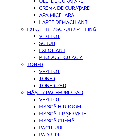
Ulei de curățare
Cremă de curățare
Apa micelara
Lapte demachiant
Exfoliere / Scrub / Peeling
Vezi tot
Scrub
Exfoliant
Produse cu acizi
Toner
Vezi tot
Toner
Toner pad
Măști / Pach-uri / Pad
Vezi tot
Mască hidrogel
Mască tip șervețel
Mască Cremă
Pach-uri
Pad-uri