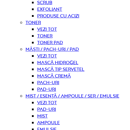
Scrub
Exfoliant
Produse cu acizi
Toner
Vezi tot
Toner
Toner pad
Măști / Pach-uri / Pad
Vezi tot
Mască hidrogel
Mască tip șervețel
Mască Cremă
Pach-uri
Pad-uri
Mist / Esență / Ampoule / Ser / Emulsie
Vezi tot
Pad-uri
Mist
Ampoule
Emulsie