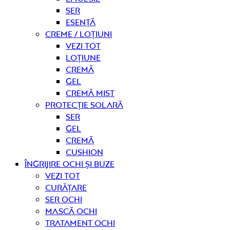
Ser
Esență
Creme / Loțiuni
Vezi tot
Loțiune
Cremă
Gel
Cremă mist
Protecție solară
Ser
Gel
Cremă
Cushion
Îngrijire OCHI ȘI BUZE
Vezi tot
curățare
Ser ochi
Mască ochi
Tratament ochi