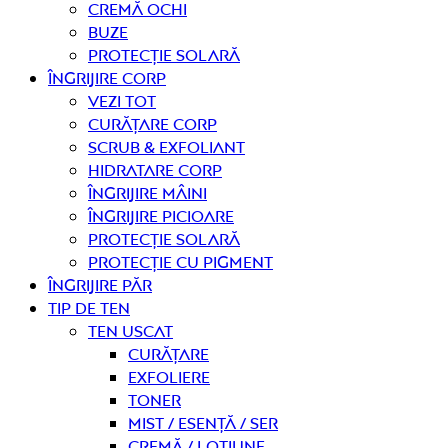
Cremă ochi
Buze
Protecție solară
Îngrijire CORP
Vezi tot
curățare corp
Scrub & exfoliant
Hidratare corp
Îngrijire mâini
Îngrijire picioare
Protecție solară
Protecție cu pigment
Îngrijire PĂR
TIP DE TEN
Ten uscat
curățare
Exfoliere
Toner
Mist / Esență / Ser
Cremă / Loțiune