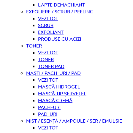
Lapte demachiant
Exfoliere / Scrub / Peeling
Vezi tot
Scrub
Exfoliant
Produse cu acizi
Toner
Vezi tot
Toner
Toner pad
Măști / Pach-uri / Pad
Vezi tot
Mască hidrogel
Mască tip șervețel
Mască Cremă
Pach-uri
Pad-uri
Mist / Esență / Ampoule / Ser / Emulsie
Vezi tot