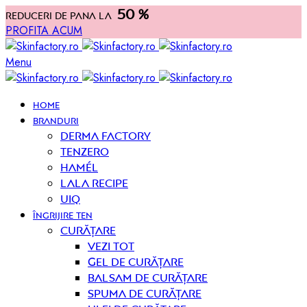
50 %
Reduceri de pana la
PROFITA ACUM
Menu
HOME
BRANDURI
Derma Factory
Tenzero
Hamél
Lala Recipe
UIQ
ÎNGRIJIRE TEN
curățare
Vezi tot
Gel de curățare
Balsam de curățare
Spuma de curățare