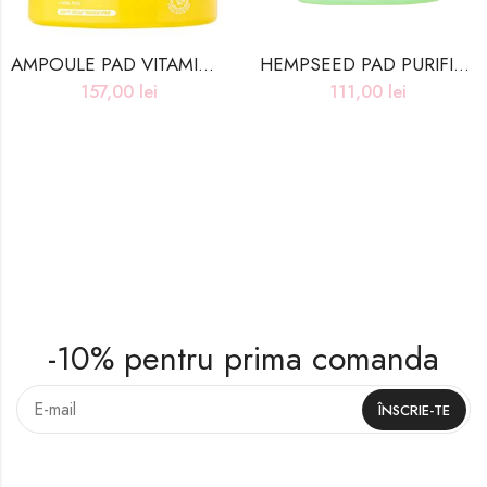
AMPOULE PAD VITAMINA C & YUZU (80PCS) – 267g
HEMPSEED PAD PURIFIANT (70pcs) – 267g
157,00
lei
111,00
lei
-10% pentru prima comanda