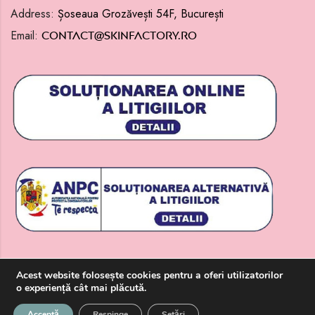
Address:
Șoseaua Grozăvești 54F, București
Email:
contact@skinfactory.ro
Acest website
folosește
cookies pentru a oferi utilizatorilor
o
experiență
cât
mai
plăcută.
0
0
Acceptă
Respinge
Setări