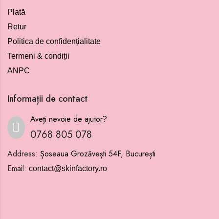
Plată
Retur
Politica de confidențialitate
Termeni & condiții
ANPC
Informații de contact
Aveți nevoie de ajutor?
0768 805 078
Address:
Șoseaua Grozăvești 54F, București
Email:
contact@skinfactory.ro