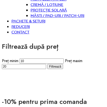
Cremă / Loțiune
Protecție solară
Măști / Pad-uri / Patch-uri
PACHETE & SETURI
REDUCERI
Contact
Filtrează după preț
Preț minim
Preț maxim
Filtrează
-10% pentru prima comanda