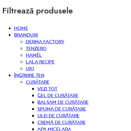
Filtrează produsele
Home
Branduri
Derma Factory
Tenzero
Hamél
Lala Recipe
UIQ
Îngrijire ten
curățare
Vezi tot
Gel de curățare
Balsam de curățare
Spuma de curățare
Ulei de curățare
Cremă de curățare
Apa micelara