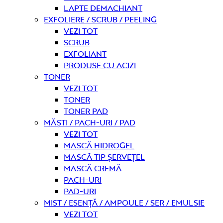
Lapte demachiant
Exfoliere / Scrub / Peeling
Vezi tot
Scrub
Exfoliant
Produse cu acizi
Toner
Vezi tot
Toner
Toner pad
Măști / Pach-uri / Pad
Vezi tot
Mască hidrogel
Mască tip șervețel
Mască Cremă
Pach-uri
Pad-uri
Mist / Esență / Ampoule / Ser / Emulsie
Vezi tot