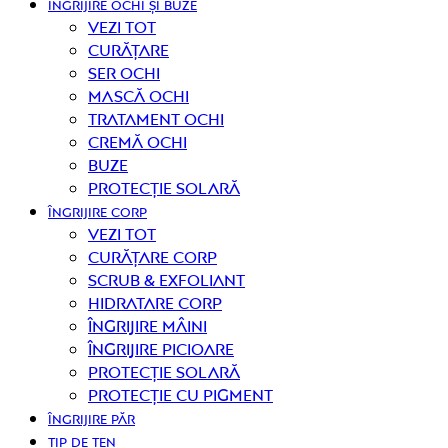
ÎNGRIJIRE OCHI ȘI BUZE
Vezi tot
curățare
Ser ochi
Mască ochi
Tratament ochi
Cremă ochi
Buze
Protecție solară
ÎNGRIJIRE CORP
Vezi tot
curățare corp
Scrub & exfoliant
Hidratare corp
Îngrijire mâini
Îngrijire picioare
Protecție solară
Protecție cu pigment
ÎNGRIJIRE PĂR
TIP DE TEN