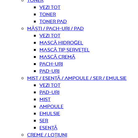
Vezi tot
Toner
Toner pad
Măști / Pach-uri / Pad
Vezi tot
Mască hidrogel
Mască tip șervețel
Mască Cremă
Pach-uri
Pad-uri
Mist / Esență / Ampoule / Ser / Emulsie
Vezi tot
Pad-uri
Mist
Ampoule
Emulsie
Ser
Esență
Creme / Loțiuni