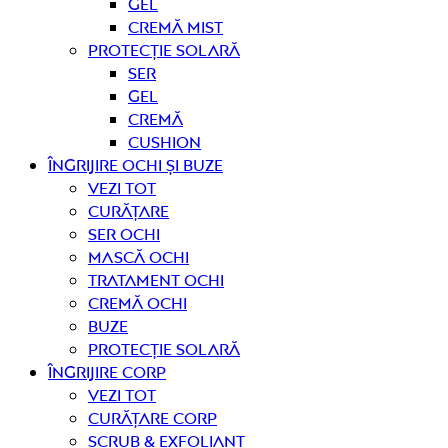
Gel
Cremă mist
Protecție solară
Ser
Gel
Cremă
Cushion
Îngrijire OCHI ȘI BUZE
Vezi tot
curățare
Ser ochi
Mască ochi
Tratament ochi
Cremă ochi
Buze
Protecție solară
Îngrijire CORP
Vezi tot
curățare corp
Scrub & exfoliant