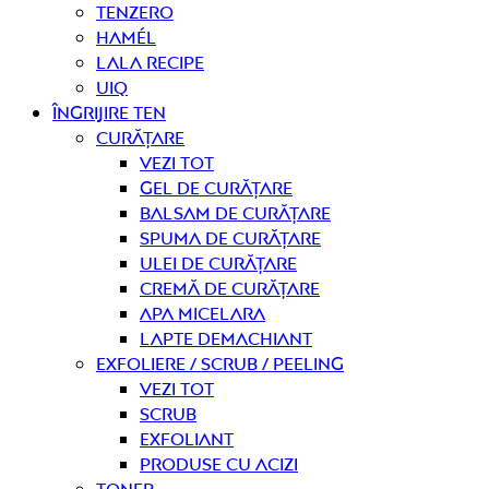
Tenzero
Hamél
Lala Recipe
UIQ
Îngrijire ten
curățare
Vezi tot
Gel de curățare
Balsam de curățare
Spuma de curățare
Ulei de curățare
Cremă de curățare
Apa micelara
Lapte demachiant
Exfoliere / Scrub / Peeling
Vezi tot
Scrub
Exfoliant
Produse cu acizi
Toner