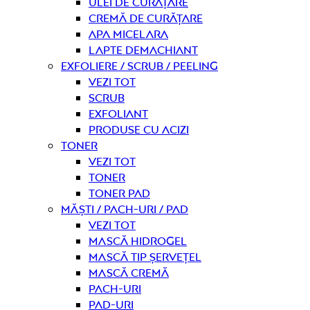
Ulei de curățare
Cremă de curățare
Apa micelara
Lapte demachiant
Exfoliere / Scrub / Peeling
Vezi tot
Scrub
Exfoliant
Produse cu acizi
Toner
Vezi tot
Toner
Toner pad
Măști / Pach-uri / Pad
Vezi tot
Mască hidrogel
Mască tip șervețel
Mască Cremă
Pach-uri
Pad-uri