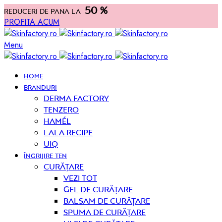
50 %
Reduceri de pana la
PROFITA ACUM
Menu
HOME
BRANDURI
Derma Factory
Tenzero
Hamél
Lala Recipe
UIQ
ÎNGRIJIRE TEN
curățare
Vezi tot
Gel de curățare
Balsam de curățare
Spuma de curățare