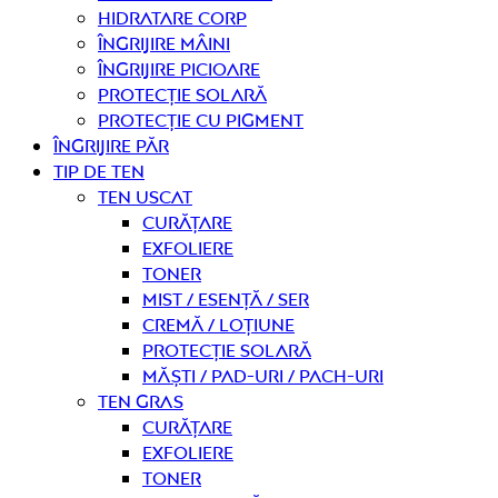
Hidratare corp
Îngrijire mâini
Îngrijire picioare
Protecție solară
Protecție cu pigment
Îngrijire PĂR
TIP DE TEN
Ten uscat
curățare
Exfoliere
Toner
Mist / Esență / Ser
Cremă / Loțiune
Protecție solară
Măști / Pad-uri / Pach-uri
Ten gras
curățare
Exfoliere
Toner