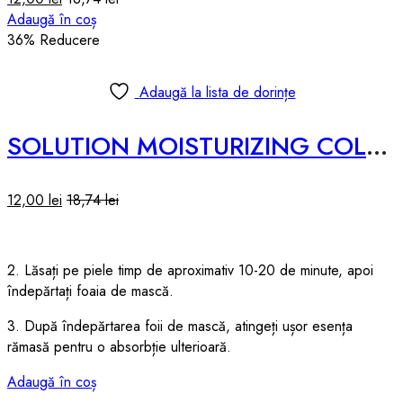
Adaugă în coș
36
% Reducere
Adaugă la lista de dorințe
SOLUTION MOISTURIZING COLLAGEN SHEET MASK – 25ml
12,00
lei
18,74
lei
2. Lăsați pe piele timp de aproximativ 10-20 de minute, apoi
îndepărtați foaia de mască.
3. După îndepărtarea foii de mască, atingeți ușor esența
rămasă pentru o absorbție ulterioară.
Adaugă în coș