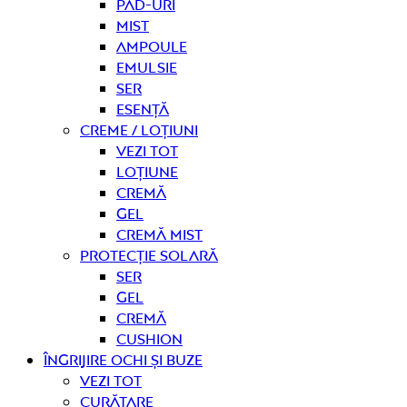
Pad-uri
Mist
Ampoule
Emulsie
Ser
Esență
Creme / Loțiuni
Vezi tot
Loțiune
Cremă
Gel
Cremă mist
Protecție solară
Ser
Gel
Cremă
Cushion
Îngrijire OCHI ȘI BUZE
Vezi tot
curățare