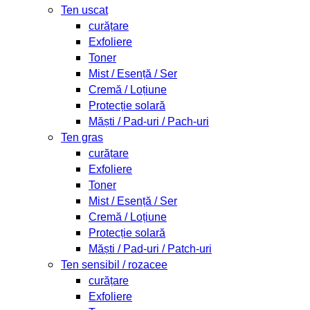
Ten uscat
curățare
Exfoliere
Toner
Mist / Esență / Ser
Cremă / Loțiune
Protecție solară
Măști / Pad-uri / Pach-uri
Ten gras
curățare
Exfoliere
Toner
Mist / Esență / Ser
Cremă / Loțiune
Protecție solară
Măști / Pad-uri / Patch-uri
Ten sensibil / rozacee
curățare
Exfoliere