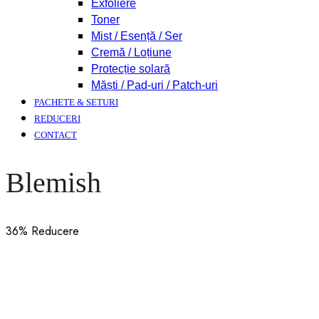
Exfoliere
Toner
Mist / Esență / Ser
Cremă / Loțiune
Protecție solară
Măști / Pad-uri / Patch-uri
PACHETE & SETURI
REDUCERI
CONTACT
Blemish
36
% Reducere