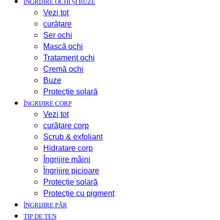
ÎNGRIJIRE OCHI ȘI BUZE
Vezi tot
curățare
Ser ochi
Mască ochi
Tratament ochi
Cremă ochi
Buze
Protecție solară
ÎNGRIJIRE CORP
Vezi tot
curățare corp
Scrub & exfoliant
Hidratare corp
Îngrijire mâini
Îngrijire picioare
Protecție solară
Protecție cu pigment
ÎNGRIJIRE PĂR
TIP DE TEN