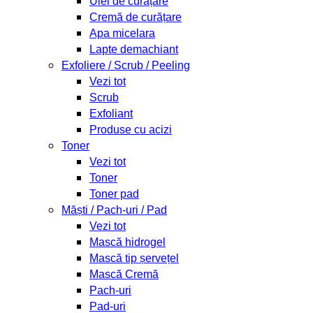
Ulei de curățare
Cremă de curățare
Apa micelara
Lapte demachiant
Exfoliere / Scrub / Peeling
Vezi tot
Scrub
Exfoliant
Produse cu acizi
Toner
Vezi tot
Toner
Toner pad
Măști / Pach-uri / Pad
Vezi tot
Mască hidrogel
Mască tip șervețel
Mască Cremă
Pach-uri
Pad-uri