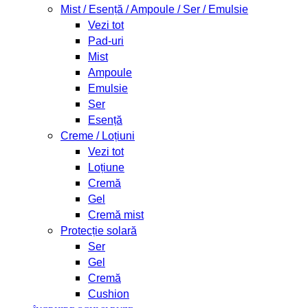
Mist / Esență / Ampoule / Ser / Emulsie
Vezi tot
Pad-uri
Mist
Ampoule
Emulsie
Ser
Esență
Creme / Loțiuni
Vezi tot
Loțiune
Cremă
Gel
Cremă mist
Protecție solară
Ser
Gel
Cremă
Cushion