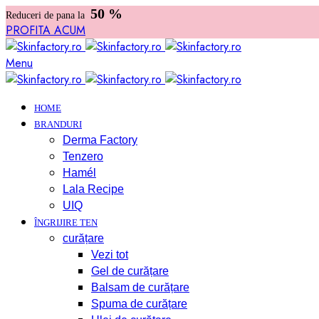
50 %
Reduceri de pana la
PROFITA ACUM
Menu
HOME
BRANDURI
Derma Factory
Tenzero
Hamél
Lala Recipe
UIQ
ÎNGRIJIRE TEN
curățare
Vezi tot
Gel de curățare
Balsam de curățare
Spuma de curățare