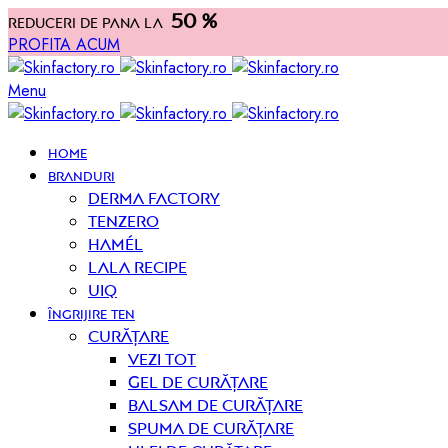
50 %
Reduceri de pana la
PROFITA ACUM
Menu
HOME
BRANDURI
Derma Factory
Tenzero
Hamél
Lala Recipe
UIQ
ÎNGRIJIRE TEN
curățare
Vezi tot
Gel de curățare
Balsam de curățare
Spuma de curățare