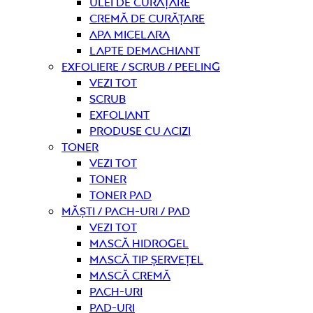
Ulei de curățare
Cremă de curățare
Apa micelara
Lapte demachiant
Exfoliere / Scrub / Peeling
Vezi tot
Scrub
Exfoliant
Produse cu acizi
Toner
Vezi tot
Toner
Toner pad
Măști / Pach-uri / Pad
Vezi tot
Mască hidrogel
Mască tip șervețel
Mască Cremă
Pach-uri
Pad-uri