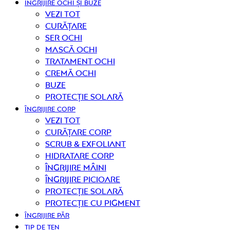
ÎNGRIJIRE OCHI ȘI BUZE
Vezi tot
curățare
Ser ochi
Mască ochi
Tratament ochi
Cremă ochi
Buze
Protecție solară
ÎNGRIJIRE CORP
Vezi tot
curățare corp
Scrub & exfoliant
Hidratare corp
Îngrijire mâini
Îngrijire picioare
Protecție solară
Protecție cu pigment
ÎNGRIJIRE PĂR
TIP DE TEN